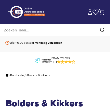
Zoek op website
Zoe
Vóór 15.00 besteld,
vandaag verzonden
Gratis verzending
b
21575 reviews
9.0
Bootbeslag
Bolders & Kikkers
Bolders & Kikkers