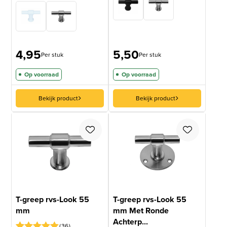
Gewaardeerd
36
gebaseerd
4.97
op 5
op
gebaseerd
klantbeoordelingen
op
klantbeoordelingen
4,95
5,50
Per stuk
Per stuk
Op voorraad
Op voorraad
Bekijk product
Bekijk product
T-greep rvs-Look 55
T-greep rvs-Look 55
mm
mm Met Ronde
Achterp...
36