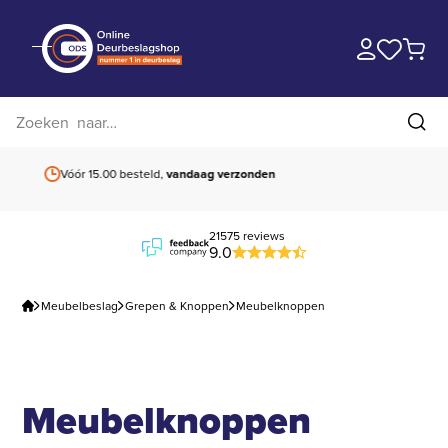
Zoek op website
Zoe
Vóór 15.00 besteld,
vandaag verzonden
Gratis verzending
b
21575 reviews
9.0
Meubelbeslag
Grepen & Knoppen
Meubelknoppen
Meubelknoppen