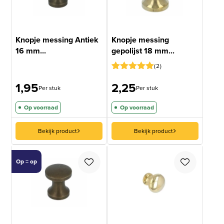
Knopje messing Antiek
Knopje messing
16 mm...
gepolijst 18 mm...
2
Gewaardeerd
1
1,95
2,25
5
op 5
Per stuk
Per stuk
gebaseerd
op
Op voorraad
Op voorraad
klantbeoordeling
Bekijk product
Bekijk product
Op = op