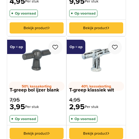
4,95
9,95
Per stuk
Per stuk
Op voorraad
Op voorraad
Bekijk product
Bekijk product
Op = op
Op = op
50% kassakorting
40% kassakorting
T-greep bol ijzer blank
T-greep klassiek wit
7,95
4,95
3,95
2,95
Per stuk
Per stuk
Op voorraad
Op voorraad
Bekijk product
Bekijk product