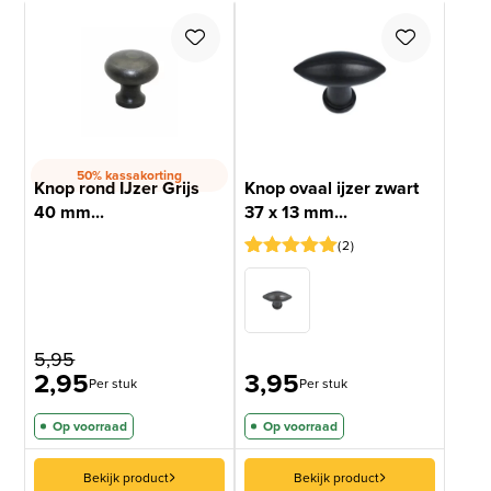
50% kassakorting
Knop rond IJzer Grijs
Knop ovaal ijzer zwart
40 mm...
37 x 13 mm...
2
Gewaardeerd
2
5
op 5
gebaseerd
op
klantbeoordelingen
5,95
2,95
3,95
Per stuk
Per stuk
Op voorraad
Op voorraad
Bekijk product
Bekijk product