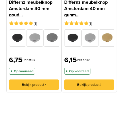
Differnz meubelknop
Differnz meubelknop
Amsterdam 40 mm
Amsterdam 40 mm
goud...
gunm...
1
1
Gewaardeerd
1
Gewaardeerd
1
5
op 5
5
op 5
gebaseerd
gebaseerd
op
op
klantbeoordeling
klantbeoordeling
6,75
6,15
Per stuk
Per stuk
Op voorraad
Op voorraad
Bekijk product
Bekijk product