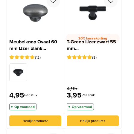
20% kassakorting
Meubelknop Ovaal 60
T-Greep IJzer zwart 55
mm IJzer blank...
mm...
12
8
Gewaardeerd
12
Gewaardeerd
7
5
op 5
5
op 5
gebaseerd
gebaseerd
op
op
klantbeoordelingen
klantbeoordelingen
4,95
4,95
3,95
Per stuk
Per stuk
Op voorraad
Op voorraad
Bekijk product
Bekijk product