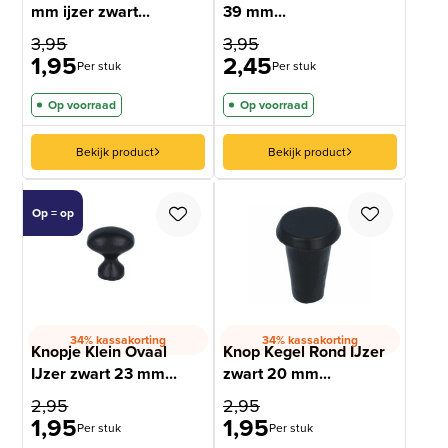
mm ijzer zwart...
39 mm...
3,95
3,95
1,95
2,45
Per stuk
Per stuk
Op voorraad
Op voorraad
Bekijk product
Bekijk product
Op = op
34% kassakorting
34% kassakorting
Knopje Klein Ovaal
Knop Kegel Rond IJzer
IJzer zwart 23 mm...
zwart 20 mm...
2,95
2,95
1,95
1,95
Per stuk
Per stuk