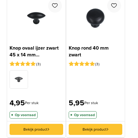
Knop ovaal ijzer zwart
Knop rond 40 mm
45 x 14 mm...
zwart
3
3
Gewaardeerd
3
Gewaardeerd
2
5
op 5
5
op 5
gebaseerd
gebaseerd
op
op
klantbeoordelingen
klantbeoordelingen
4,95
5,95
Per stuk
Per stuk
Op voorraad
Op voorraad
Bekijk product
Bekijk product