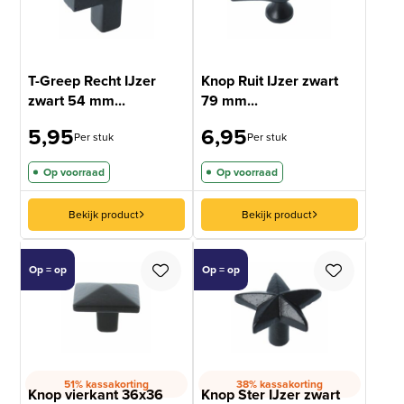
T-Greep Recht IJzer
Knop Ruit IJzer zwart
zwart 54 mm...
79 mm...
5,95
6,95
Per stuk
Per stuk
Op voorraad
Op voorraad
Bekijk product
Bekijk product
Op = op
Op = op
51% kassakorting
38% kassakorting
Knop vierkant 36x36
Knop Ster IJzer zwart