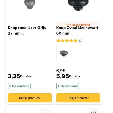
14% kassakorting
Knop rond IJzer Grijs
Knop Ovaal IJzer zwart
27 mm...
60 mm...
12
Gewaardeerd
12
5
op 5
gebaseerd
op
klantbeoordelingen
6,95
3,25
5,95
Per stuk
Per stuk
Op voorraad
Op voorraad
Bekijk product
Bekijk product