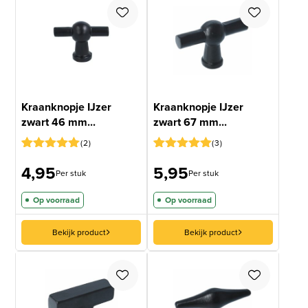
Kraanknopje IJzer
Kraanknopje IJzer
zwart 46 mm...
zwart 67 mm...
2
3
Gewaardeerd
1
Gewaardeerd
2
4,95
5,95
5
op 5
5
op 5
Per stuk
Per stuk
gebaseerd
gebaseerd
op
op
Op voorraad
Op voorraad
klantbeoordeling
klantbeoordelingen
Bekijk product
Bekijk product