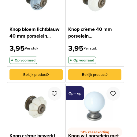
Knop bloem lichtblauw
Knop crème 40 mm
40 mm porselein...
porselein...
3,95
3,95
Per stuk
Per stuk
Op voorraad
Op voorraad
Bekijk product
Bekijk product
Op = op
51% kassakorting
Knop crème bewerkt
Knop wit porselein met