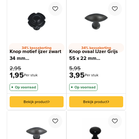
34% kassakorting
34% kassakorting
Knop motief ijzer zwart
Knop ovaal IJzer Grijs
34 mm...
55 x 22 mm...
2,95
5,95
1,95
3,95
Per stuk
Per stuk
Op voorraad
Op voorraad
Bekijk product
Bekijk product