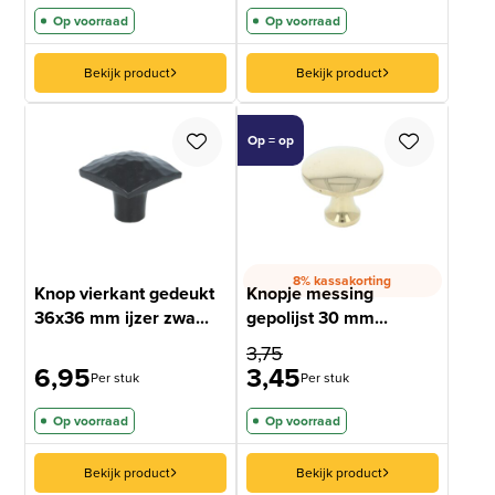
Op voorraad
Op voorraad
Bekijk product
Bekijk product
Op = op
8% kassakorting
Knop vierkant gedeukt
Knopje messing
36x36 mm ijzer zwa...
gepolijst 30 mm...
3,75
6,95
3,45
Per stuk
Per stuk
Op voorraad
Op voorraad
Bekijk product
Bekijk product