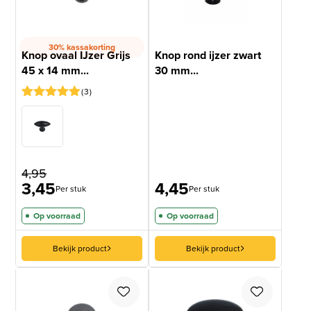
30% kassakorting
Knop ovaal IJzer Grijs
Knop rond ijzer zwart
45 x 14 mm...
30 mm...
3
Gewaardeerd
3
5
op 5
gebaseerd
op
klantbeoordelingen
4,95
3,45
4,45
Per stuk
Per stuk
Op voorraad
Op voorraad
Bekijk product
Bekijk product