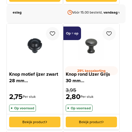
Vóór 15.00 besteld,
vandaag verzonden
Op = op
29% kassakorting
Knop motief ijzer zwart
Knop rond IJzer Grijs
28 mm...
30 mm...
3,95
2,75
2,80
Per stuk
Per stuk
Op voorraad
Op voorraad
Bekijk product
Bekijk product