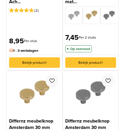
Ach...
mat...
2
Gewaardeerd
1
5
op 5
gebaseerd
op
7,45
klantbeoordeling
Per 2 stuks
8,95
Per stuk
Op voorraad
1 - 3 werkdagen
Bekijk product
Bekijk product
Differnz meubelknop
Differnz meubelknop
Amsterdam 30 mm
Amsterdam 30 mm