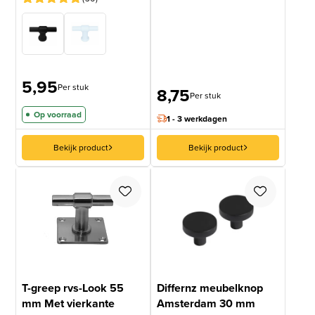
Gewaardeerd
36
4.97
op 5
gebaseerd
op
klantbeoordelingen
5,95
Per stuk
8,75
Per stuk
Op voorraad
1 - 3 werkdagen
Bekijk product
Bekijk product
T-greep rvs-Look 55
Differnz meubelknop
mm Met vierkante
Amsterdam 30 mm