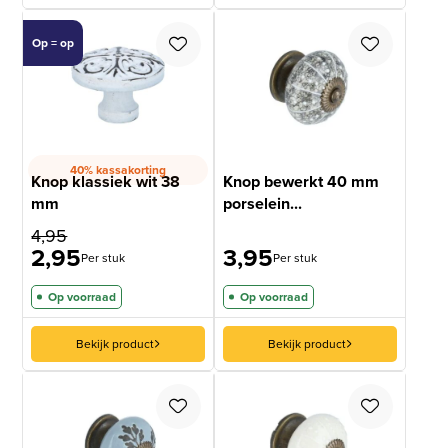
Op = op
40% kassakorting
Knop klassiek wit 38
Knop bewerkt 40 mm
mm
porselein...
4,95
2,95
3,95
Per stuk
Per stuk
Op voorraad
Op voorraad
Bekijk product
Bekijk product