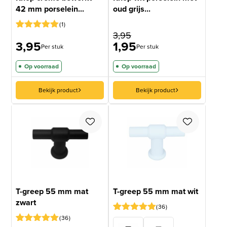
42 mm porselein...
oud grijs...
1
3,95
Gewaardeerd
1
3,95
1,95
5
op 5
Per stuk
Per stuk
gebaseerd
op
Op voorraad
Op voorraad
klantbeoordeling
Bekijk product
Bekijk product
T-greep 55 mm mat
T-greep 55 mm mat wit
zwart
36
36
Gewaardeerd
36
4.97
op 5