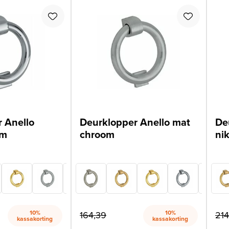
 Anello
Deurklopper Anello mat
De
om
chroom
ni
10%
10%
164,39
214
kassakorting
kassakorting