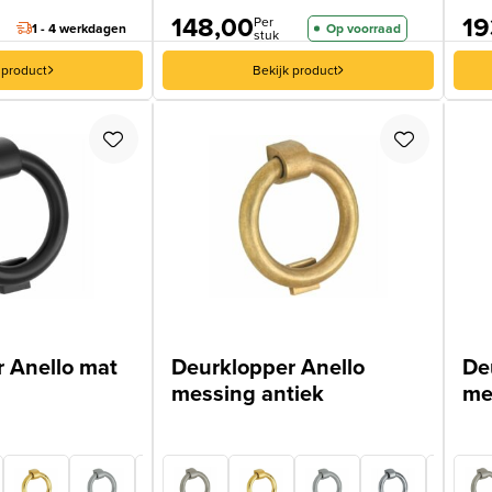
148,00
19
Per
1 - 4 werkdagen
Op voorraad
stuk
 product
Bekijk product
 Anello mat
Deurklopper Anello
De
messing antiek
me