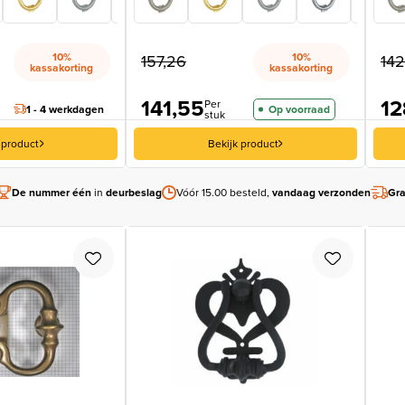
10%
10%
157,26
142
kassakorting
kassakorting
141,55
12
Per
1 - 4 werkdagen
Op voorraad
stuk
 product
Bekijk product
De nummer één
in
deurbeslag
Vóór 15.00 besteld,
vandaag verzonden
Gra