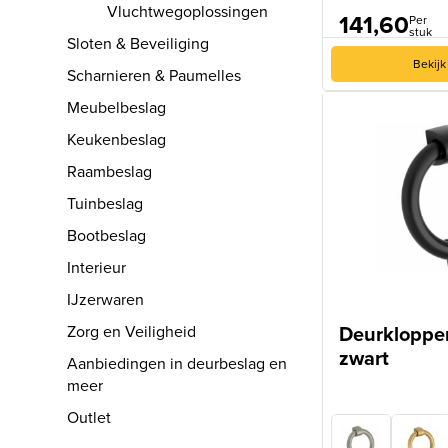
Vluchtwegoplossingen
141,60
Per
stuk
Sloten & Beveiliging
Bekijk
Scharnieren & Paumelles
Meubelbeslag
Keukenbeslag
Raambeslag
Tuinbeslag
Bootbeslag
Interieur
IJzerwaren
Deurklopper
Zorg en Veiligheid
zwart
Aanbiedingen in deurbeslag en
meer
Outlet