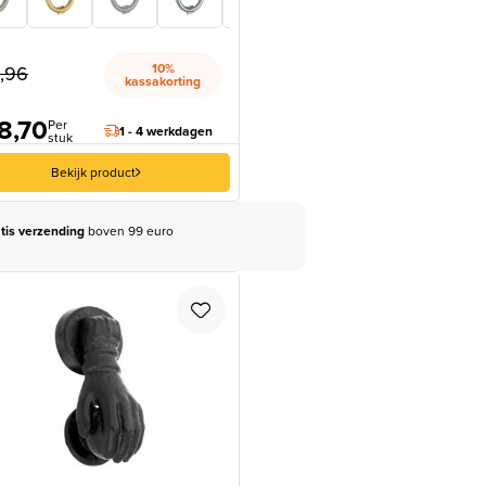
10%
,96
kassakorting
8,70
Per
1 - 4 werkdagen
stuk
Bekijk product
tis verzending
boven 99 euro