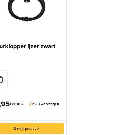
urklopper ijzer zwart
,95
Per stuk
1 - 3 werkdagen
Bekijk product