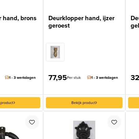
 hand, brons
Deurklopper hand, ijzer
De
geroest
ge
77,95
32
1 - 3 werkdagen
Per stuk
1 - 3 werkdagen
 product
Bekijk product