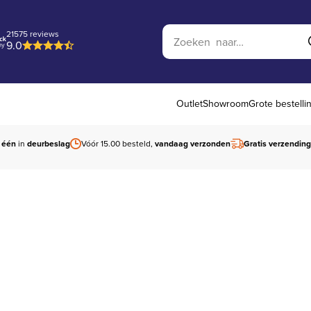
Zoek op website
21575 reviews
9.0
Outlet
Showroom
Grote bestelli
 één
in
deurbeslag
Vóór 15.00 besteld,
vandaag verzonden
Gratis verzending