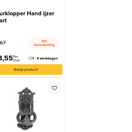
urklopper Hand ijzer
art
10%
,67
kassakorting
8,55
Per
1 - 4 werkdagen
stuk
Bekijk product