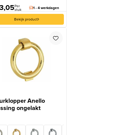
3,05
Per
1 - 4 werkdagen
stuk
Bekijk product
urklopper Anello
ssing ongelakt