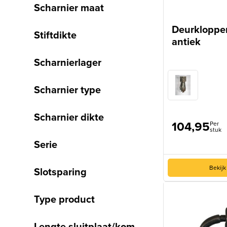
Scharnier maat
Deurklopper
Stiftdikte
antiek
Scharnierlager
Scharnier type
Scharnier dikte
104,95
Per
stuk
Serie
Bekijk
Slotsparing
Type product
Lengte sluitplaat/kom