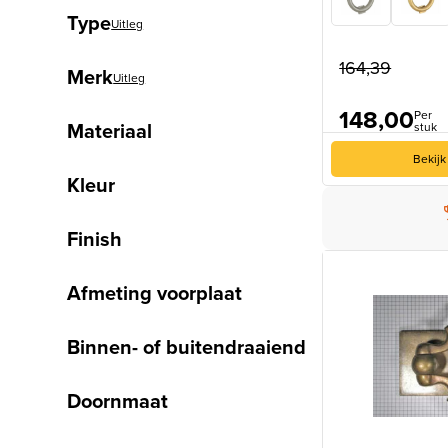
Type
Uitleg
164,39
Merk
Uitleg
148,00
Per
Materiaal
stuk
Bekijk
Kleur
Finish
Afmeting voorplaat
Binnen- of buitendraaiend
Doornmaat