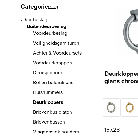
Categorie
Uitleg
Deurbeslag
Buitendeurbeslag
Voordeurbeslag
Veiligheidsgarnituren
Achter & Voordeursets
Voordeurknoppen
Deurspionnen
Deurklopper
glans chro
Bel en beldrukkers
Huisnummers
Deurkloppers
Brievenbus platen
Brievenbussen
157,28
Vlaggenstok houders