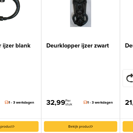
 ijzer blank
Deurklopper ijzer zwart
De
32,99
21
Per
1 - 3 werkdagen
1 - 3 werkdagen
stuk
 product
Bekijk product