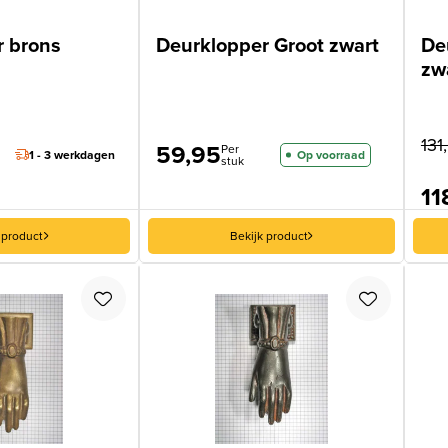
r brons
Deurklopper Groot zwart
De
zw
131
59,95
Per
1 - 3 werkdagen
Op voorraad
stuk
11
 product
Bekijk product