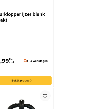
urklopper ijzer blank
lakt
,99
Per
1 - 3 werkdagen
stuk
Bekijk product