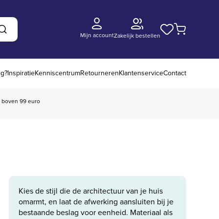
Mijn account
Zakelijk bestellen
Zoeken
ng?
Inspiratie
Kenniscentrum
Retourneren
Klantenservice
Contact
boven 99 euro
Kies de stijl die de architectuur van je huis
omarmt, en laat de afwerking aansluiten bij je
bestaande beslag voor eenheid. Materiaal als