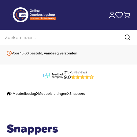
Zoek op website
Zoe
Vóór 15.00 besteld,
vandaag verzonden
Gratis verzending
b
21575 reviews
9.0
Meubelbeslag
Meubelsluitingen
Snappers
Snappers