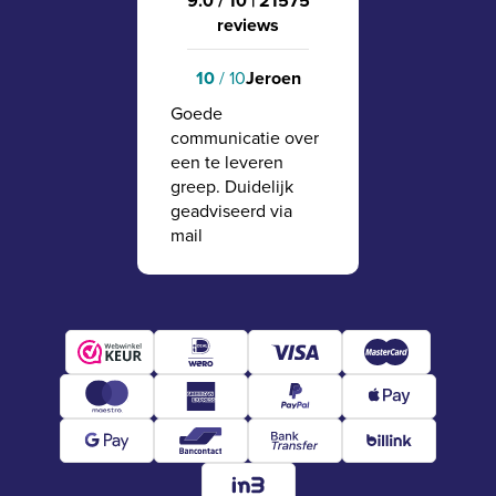
9.0 / 10
|
21575
reviews
10
/ 10
Jeroen
Goede
communicatie over
een te leveren
greep. Duidelijk
geadviseerd via
mail