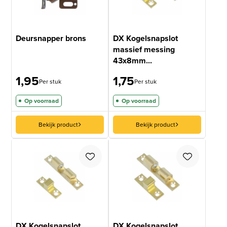
Deursnapper brons
DX Kogelsnapslot
massief messing
43x8mm...
1,95
1,75
Per stuk
Per stuk
Op voorraad
Op voorraad
Bekijk product
Bekijk product
DX Kogelsnapslot
DX Kogelsnapslot