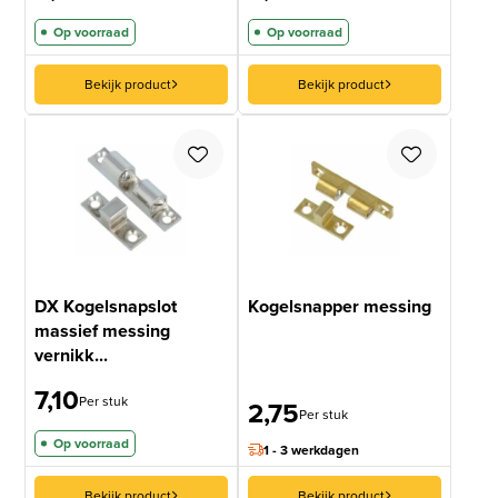
Op voorraad
Op voorraad
Bekijk product
Bekijk product
DX Kogelsnapslot
Kogelsnapper messing
massief messing
vernikk...
7,10
Per stuk
2,75
Per stuk
Op voorraad
1 - 3 werkdagen
Bekijk product
Bekijk product