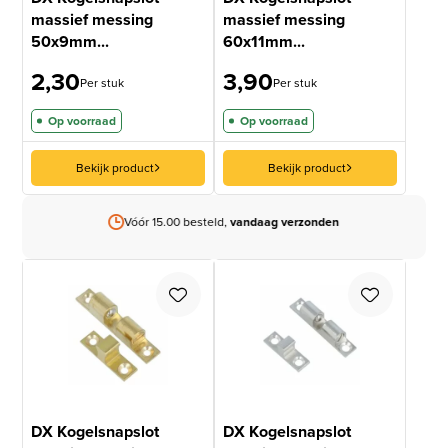
massief messing
massief messing
50x9mm...
60x11mm...
2,30
3,90
Per stuk
Per stuk
Op voorraad
Op voorraad
Bekijk product
Bekijk product
Vóór 15.00 besteld,
vandaag verzonden
DX Kogelsnapslot
DX Kogelsnapslot