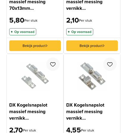
massief messing
massief messing
70x13mm...
vernikk...
5,80
2,10
Per stuk
Per stuk
Op voorraad
Op voorraad
Bekijk product
Bekijk product
DX Kogelsnapslot
DX Kogelsnapslot
massief messing
massief messing
vernikk...
vernikk...
2,70
4,55
Per stuk
Per stuk