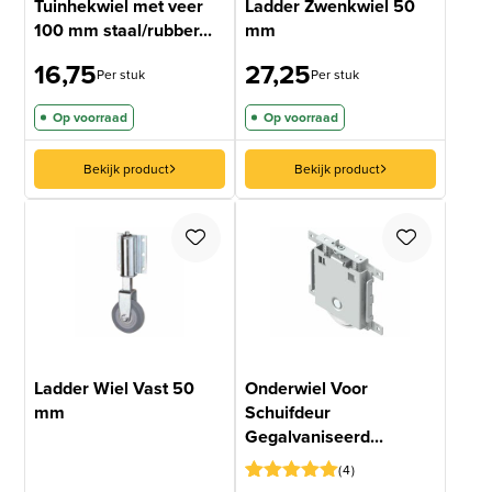
Tuinhekwiel met veer
Ladder Zwenkwiel 50
100 mm staal/rubber...
mm
16,75
27,25
Per stuk
Per stuk
Op voorraad
Op voorraad
Bekijk product
Bekijk product
Ladder Wiel Vast 50
Onderwiel Voor
mm
Schuifdeur
Gegalvaniseerd...
4