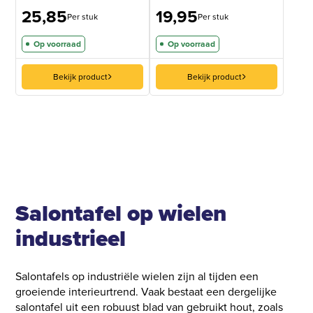
Gewaardeerd
3
25,85
19,95
5
op 5
Per stuk
Per stuk
gebaseerd
op
Op voorraad
Op voorraad
klantbeoordelingen
Bekijk product
Bekijk product
Salontafel op wielen
industrieel
Salontafels op industriële wielen zijn al tijden een
groeiende interieurtrend. Vaak bestaat een dergelijke
salontafel uit een robuust blad van gebruikt hout, zoals