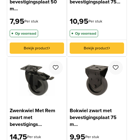
bevestigingsplaat 50
bevestigingsplaat 75...
m...
7,95
10,95
Per stuk
Per stuk
Op voorraad
Op voorraad
Bekijk product
Bekijk product
Zwenkwiel Met Rem
Bokwiel zwart met
zwart met
bevestigingsplaat 75
bevestigings...
m...
14,75
9,95
Per stuk
Per stuk