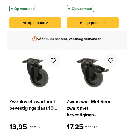
Op voorraad
Op voorraad
Bekijk product
Bekijk product
Vóór 15.00 besteld,
vandaag verzonden
Zwenkwiel zwart met
Zwenkwiel Met Rem
bevestigingsplaat 10...
zwart met
bevestigings...
13,95
17,25
Per stuk
Per stuk