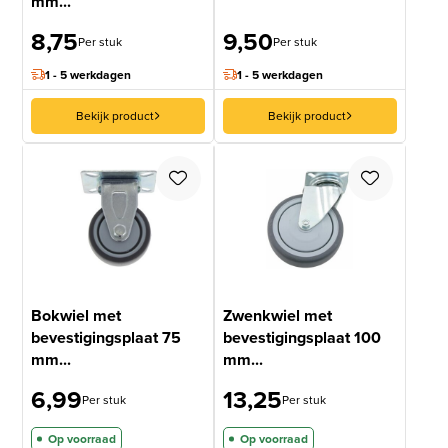
mm...
8,75
9,50
Per stuk
Per stuk
1 - 5 werkdagen
1 - 5 werkdagen
Bekijk product
Bekijk product
Bokwiel met
Zwenkwiel met
bevestigingsplaat 75
bevestigingsplaat 100
mm...
mm...
6,99
13,25
Per stuk
Per stuk
Op voorraad
Op voorraad