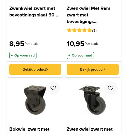
Zwenkwiel zwart met
Zwenkwiel Met Rem
bevestigingsplaat 50...
zwart met
bevestigings...
5
Gewaardeerd
4
8,95
10,95
5
op 5
Per stuk
Per stuk
gebaseerd
op
Op voorraad
Op voorraad
klantbeoordelingen
Bekijk product
Bekijk product
Bokwiel zwart met
Zwenkwiel zwart met