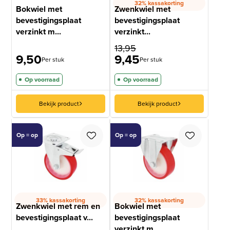
32% kassakorting
Bokwiel met
Zwenkwiel met
bevestigingsplaat
bevestigingsplaat
verzinkt m...
verzinkt...
13,95
9,50
9,45
Per stuk
Per stuk
Op voorraad
Op voorraad
Bekijk product
Bekijk product
Op = op
Op = op
33% kassakorting
32% kassakorting
Zwenkwiel met rem en
Bokwiel met
bevestigingsplaat v...
bevestigingsplaat
verzinkt m...