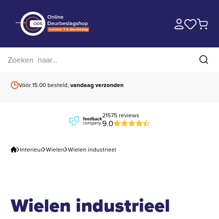
Zoek op website
Zoe
Vóór 15.00 besteld,
vandaag verzonden
Gratis verzending
b
21575 reviews
9.0
Interieur
Wielen
Wielen industrieel
Wielen industrieel