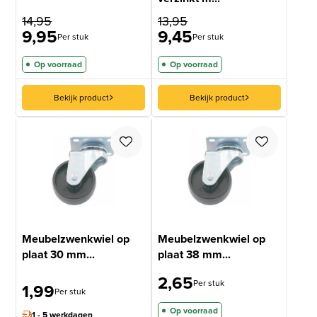
14,95
13,95
9,95
9,45
Per stuk
Per stuk
Op voorraad
Op voorraad
Bekijk product
Bekijk product
Meubelzwenkwiel op
Meubelzwenkwiel op
plaat 30 mm...
plaat 38 mm...
2,65
Per stuk
1,99
Per stuk
Op voorraad
1 - 5 werkdagen