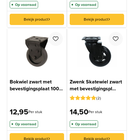
Op voorraad
Op voorraad
Bekijk product
Bekijk product
Bokwiel zwart met
Zwenk Skatewiel zwart
bevestigingsplaat 100...
met bevestigingspl...
2
Gewaardeerd
1
12,95
14,50
5
op 5
Per stuk
Per stuk
gebaseerd
op
Op voorraad
Op voorraad
klantbeoordeling
Bekijk product
Bekijk product