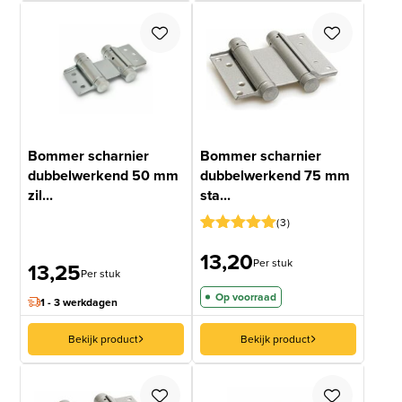
Bommer scharnier
Bommer scharnier
dubbelwerkend 50 mm
dubbelwerkend 75 mm
zil...
sta...
3
Gewaardeerd
3
13,20
5
op 5
Per stuk
13,25
gebaseerd
Per stuk
op
Op voorraad
klantbeoordelingen
1 - 3 werkdagen
Bekijk product
Bekijk product