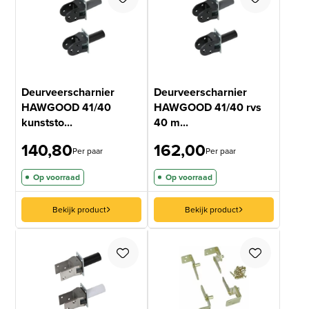
Deurveerscharnier
Deurveerscharnier
HAWGOOD 41/40
HAWGOOD 41/40 rvs
kunststo...
40 m...
140,80
162,00
Per paar
Per paar
Op voorraad
Op voorraad
Bekijk product
Bekijk product