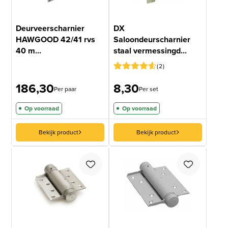
Deurveerscharnier
DX
HAWGOOD 42/41 rvs
Saloondeurscharnier
40 m...
staal vermessingd...
2
Gewaardeerd
2
186,30
8,30
4.5
op 5
Per paar
Per set
gebaseerd
op
Op voorraad
Op voorraad
klantbeoordelingen
Bekijk product
Bekijk product