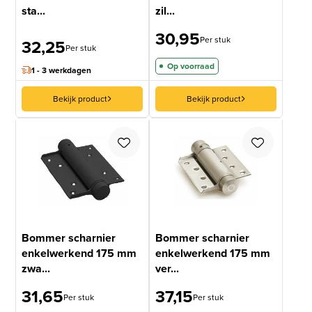
sta...
zil...
30,95
Per stuk
32,25
Per stuk
Op voorraad
1 - 3 werkdagen
Bekijk product
Bekijk product
Bommer scharnier
Bommer scharnier
enkelwerkend 175 mm
enkelwerkend 175 mm
zwa...
ver...
31,65
37,15
Per stuk
Per stuk