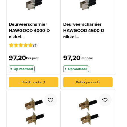
Deurveerscharnier
Deurveerscharnier
HAWGOOD 4000-D
HAWGOOD 4500-D
nikkel...
nikkel...
3
Gewaardeerd
2
97,20
97,20
5
op 5
Per paar
Per paar
gebaseerd
op
Op voorraad
Op voorraad
klantbeoordelingen
Bekijk product
Bekijk product