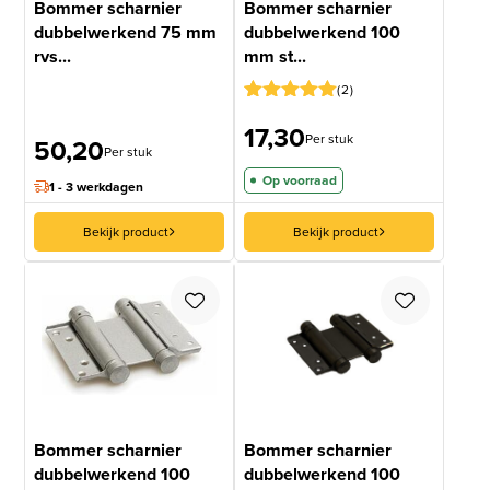
Bommer scharnier
Bommer scharnier
dubbelwerkend 75 mm
dubbelwerkend 100
rvs...
mm st...
2
Gewaardeerd
1
17,30
5
op 5
Per stuk
50,20
gebaseerd
Per stuk
op
Op voorraad
klantbeoordeling
1 - 3 werkdagen
Bekijk product
Bekijk product
Bommer scharnier
Bommer scharnier
dubbelwerkend 100
dubbelwerkend 100