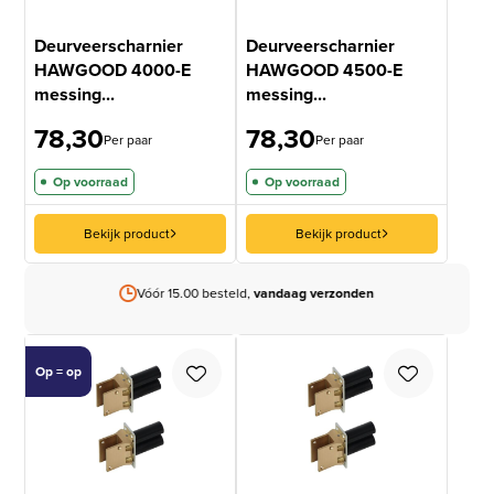
Deurveerscharnier
Deurveerscharnier
HAWGOOD 4000-E
HAWGOOD 4500-E
messing...
messing...
78,30
78,30
Per paar
Per paar
Op voorraad
Op voorraad
Bekijk product
Bekijk product
Vóór 15.00 besteld,
vandaag verzonden
Op = op