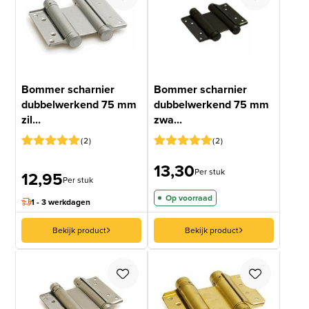
Bommer scharnier
Bommer scharnier
dubbelwerkend 75 mm
dubbelwerkend 75 mm
zil...
zwa...
2
2
Gewaardeerd
1
Gewaardeerd
1
13,30
5
op 5
5
op 5
Per stuk
12,95
gebaseerd
gebaseerd
Per stuk
op
op
Op voorraad
klantbeoordeling
klantbeoordeling
1 - 3 werkdagen
Bekijk product
Bekijk product