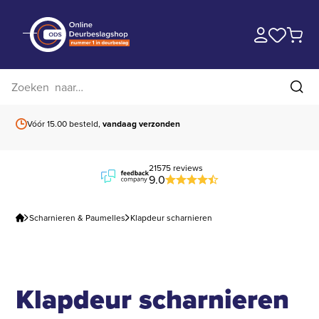
Zoek op website
Zoe
Vóór 15.00 besteld,
vandaag verzonden
Gratis verzending
b
21575 reviews
9.0
Scharnieren & Paumelles
Klapdeur scharnieren
Klapdeur scharnieren