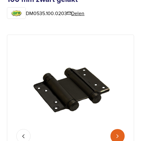
DM0535.100.0203
Delen