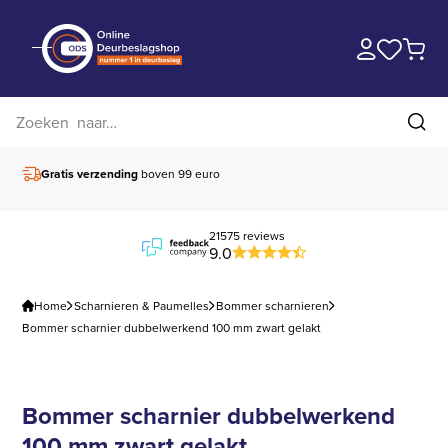
Zoek op website
Zoe
Vóór 15.00 besteld,
vandaag verzonden
Gratis verz
21575 reviews
9.0
Home
Scharnieren & Paumelles
Bommer scharnieren
Bommer scharnier dubbelwerkend 100 mm zwart gelakt
Bommer scharnier dubbelwerkend
100 mm zwart gelakt