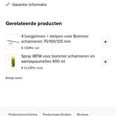
Garantie informatie
Gerelateerde producten
4 borgpinnen + stelpen voor Bommer
4 b
scharnieren 75/100/125 mm
€
1,50
Per set
Spray IBFM voor bommer scharnieren en
Spr
aanlaspaumelles 400 ml
€
12,25
Per stuk
Bekijk meer
Productomschrijving
Productspecificaties
Reviews