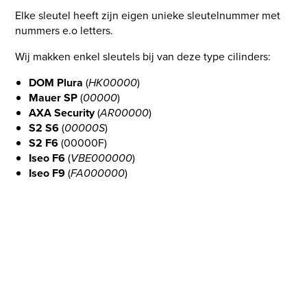
Elke sleutel heeft zijn eigen unieke sleutelnummer met
nummers e.o letters.
Wij makken enkel sleutels bij van deze type cilinders:
DOM Plura
(
HK00000
)
Mauer SP
(
00000
)
AXA Security
(
AR00000
)
S2 S6
(
00000S
)
S2 F6
(00000F)
Iseo F6
(
VBE000000
)
Iseo F9
(
FA000000
)