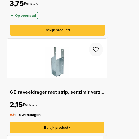
3,75
Per stuk
Op voorraad
Bekijk product
GB raveeldrager met strip, senzimir verz...
2,15
Per stuk
1 - 5 werkdagen
Bekijk product