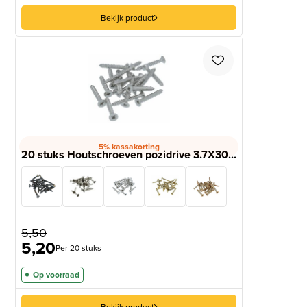
Bekijk product
5% kassakorting
20 stuks Houtschroeven pozidrive 3.7X30...
5,50
5,20
Per 20 stuks
Op voorraad
Bekijk product