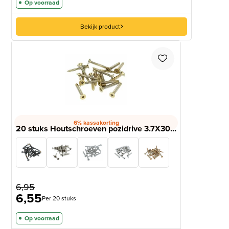
Op voorraad
Bekijk product
6% kassakorting
20 stuks Houtschroeven pozidrive 3.7X30...
6,95
6,55
Per 20 stuks
Op voorraad