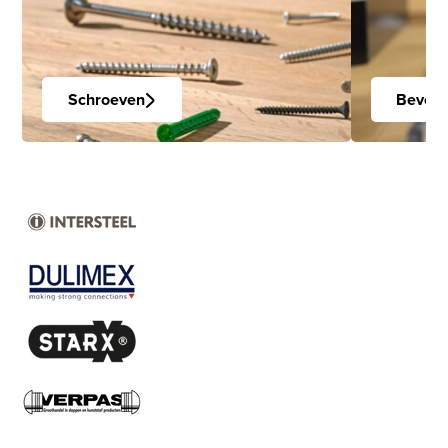
Schroeven
Bevest