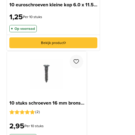
10 euroschroeven kleine kop 6.0 x 11.5...
1,25
Per 10 stuks
Op voorraad
Bekijk product
10 stuks schroeven 16 mm brons...
2
Gewaardeerd
1
2,95
5
op 5
Per 10 stuks
gebaseerd
op