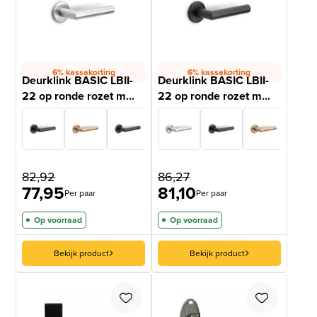
6% kassakorting
6% kassakorting
Deurklink BASIC LBII-
Deurklink BASIC LBII-
22 op ronde rozet m...
22 op ronde rozet m...
82,92
86,27
77,95
81,10
Per paar
Per paar
Op voorraad
Op voorraad
Bekijk product
Bekijk product