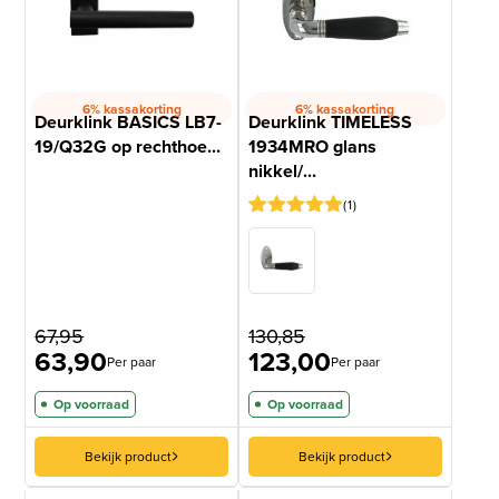
6% kassakorting
6% kassakorting
Deurklink BASICS LB7-
Deurklink TIMELESS
19/Q32G op rechthoe...
1934MRO glans
nikkel/...
1
Gewaardeerd
1
5
op 5
gebaseerd
op
klantbeoordeling
67,95
130,85
63,90
123,00
Per paar
Per paar
Op voorraad
Op voorraad
Bekijk product
Bekijk product