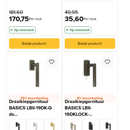
klantbeoordeling
181,60
49,95
170,75
35,60
Per stuk
Per stuk
Op voorraad
Op voorraad
Bekijk product
Bekijk product
29% kassakorting
6% kassakorting
Draaikiepgarnituur
Draaikiepgarnituur
BASICS LBII-19DK-Q
BASICS LBII-
do...
19DKLOCK-...