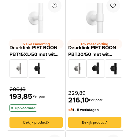
6% kassakorting
6% kassakorting
Deurklink PIET BOON
Deurklink PIET BOON
PBT15XL/50 mat wit...
PBT20/50 mat wit...
206,18
229,89
193,85
Per paar
216,10
Per paar
Op voorraad
1 - 5 werkdagen
Bekijk product
Bekijk product