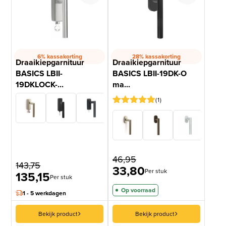
6% kassakorting
28% kassakorting
Draaikiepgarnituur
Draaikiepgarnituur
BASICS LBII-
BASICS LBII-19DK-O
19DKLOCK-...
ma...
1
Gewaardeerd
1
5
op 5
gebaseerd
op
klantbeoordeling
46,95
143,75
33,80
Per stuk
135,15
Per stuk
Op voorraad
1 - 5 werkdagen
Bekijk product
Bekijk product