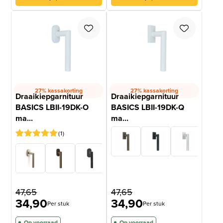
27% kassakorting
27% kassakorting
Draaikiepgarnituur
Draaikiepgarnituur
BASICS LBII-19DK-O
BASICS LBII-19DK-Q
ma...
ma...
1
Gewaardeerd
1
5
op 5
gebaseerd
op
klantbeoordeling
47,65
47,65
34,90
34,90
Per stuk
Per stuk
Op voorraad
Op voorraad