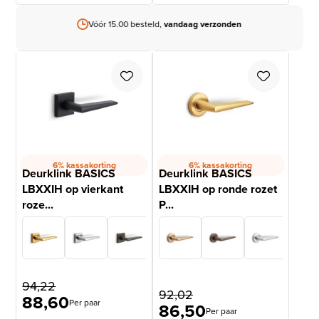
Vóór 15.00 besteld,
vandaag verzonden
6% kassakorting
6% kassakorting
Deurklink BASICS
Deurklink BASICS
LBXXIH op vierkant
LBXXIH op ronde rozet
roze...
P...
94,22
92,02
88,60
Per paar
86,50
Per paar