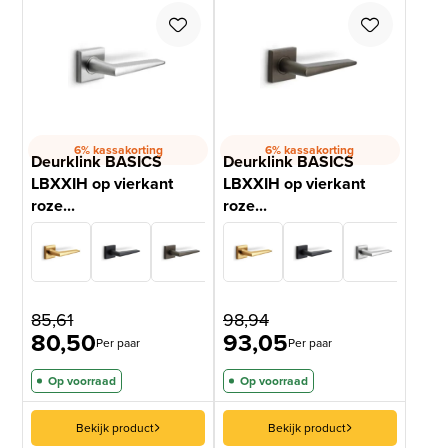
6% kassakorting
6% kassakorting
Deurklink BASICS
Deurklink BASICS
LBXXIH op vierkant
LBXXIH op vierkant
roze...
roze...
85,61
98,94
80,50
93,05
Per paar
Per paar
Op voorraad
Op voorraad
Bekijk product
Bekijk product