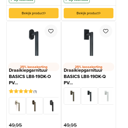
Bekijk product
Bekijk product
25% kassakorting
25% kassakorting
Draaikiepgarnituur
Draaikiepgarnituur
BASICS LBII-19DK-O
BASICS LBII-19DK-Q
PV...
PV...
1
Gewaardeerd
1
5
op 5
gebaseerd
op
klantbeoordeling
49,95
49,95