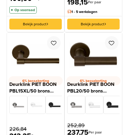
198,15
Per paar
Op voorraad
1 - 5 werkdagen
Bekijk product
Bekijk product
6% kassakorting
6% kassakorting
Deurklink PIET BOON
Deurklink PIET BOON
PBL15XL/50 brons...
PBL20/50 brons...
252,89
226,84
237,75
Per paar