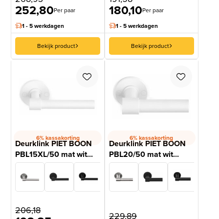
252,80
180,10
Per paar
Per paar
1 - 5 werkdagen
1 - 5 werkdagen
Bekijk product
Bekijk product
6% kassakorting
6% kassakorting
Deurklink PIET BOON
Deurklink PIET BOON
PBL15XL/50 mat wit...
PBL20/50 mat wit...
206,18
229,89