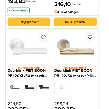
193,85
Per paar
216,10
Per paar
Op voorraad
1 - 5 werkdagen
Bekijk product
Bekijk product
6% kassakorting
6% kassakorting
Deurklink PIET BOON
Deurklink PIET BOON
PBL20XL/50 mat wit...
PBL22/50 mat rvs/eik...
244,50
298,24