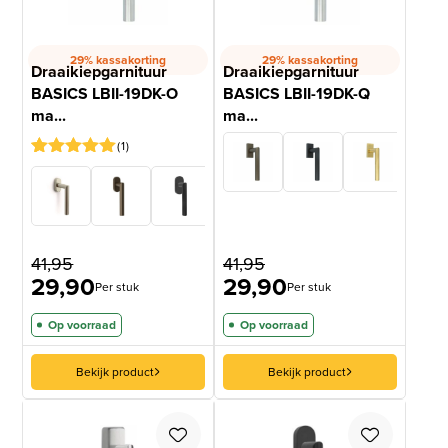
29% kassakorting
29% kassakorting
Draaikiepgarnituur
Draaikiepgarnituur
BASICS LBII-19DK-O
BASICS LBII-19DK-Q
ma...
ma...
1
Gewaardeerd
1
5
op 5
gebaseerd
op
klantbeoordeling
41,95
41,95
29,90
29,90
Per stuk
Per stuk
Op voorraad
Op voorraad
Bekijk product
Bekijk product