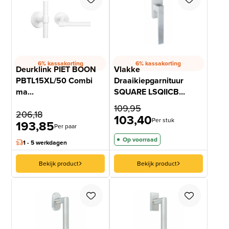
6% kassakorting
6% kassakorting
Deurklink PIET BOON
Vlakke
PBTL15XL/50 Combi
Draaikiepgarnituur
ma...
SQUARE LSQIICB...
109,95
206,18
103,40
Per stuk
193,85
Per paar
Op voorraad
1 - 5 werkdagen
Bekijk product
Bekijk product