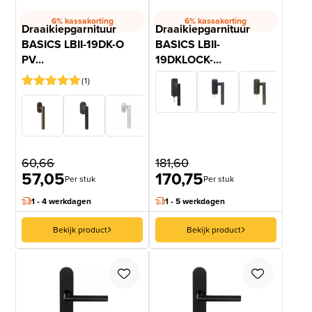
6% kassakorting
6% kassakorting
Draaikiepgarnituur
Draaikiepgarnituur
BASICS LBII-19DK-O
BASICS LBII-
PV...
19DKLOCK-...
1
Gewaardeerd
1
5
op 5
gebaseerd
op
klantbeoordeling
60,66
181,60
57,05
170,75
Per stuk
Per stuk
1 - 4 werkdagen
1 - 5 werkdagen
Bekijk product
Bekijk product