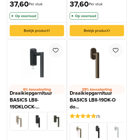
37,60
37,60
Per stuk
Per stuk
Op voorraad
Op voorraad
Bekijk product
Bekijk product
6% kassakorting
29% kassakorting
Draaikiepgarnituur
Draaikiepgarnituur
BASICS LBII-
BASICS LBII-19DK-O
19DKLOCK-...
do...
1
Gewaardeerd
1
5
op 5
gebaseerd
op