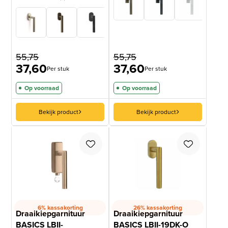
Gewaardeerd
1
5
op 5
gebaseerd
op
klantbeoordeling
55,75
55,75
37,60
37,60
Per stuk
Per stuk
Op voorraad
Op voorraad
Bekijk product
Bekijk product
6% kassakorting
26% kassakorting
Draaikiepgarnituur
Draaikiepgarnituur
BASICS LBII-
BASICS LBII-19DK-O