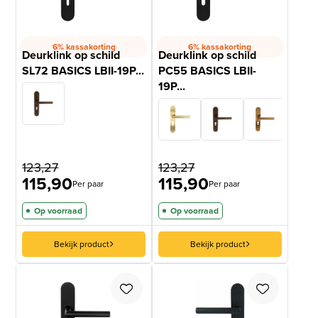
6% kassakorting
6% kassakorting
Deurklink op schild
Deurklink op schild
SL72 BASICS LBII-19P...
PC55 BASICS LBII-
19P...
123,27
123,27
115,90
115,90
Per paar
Per paar
Op voorraad
Op voorraad
Bekijk product
Bekijk product