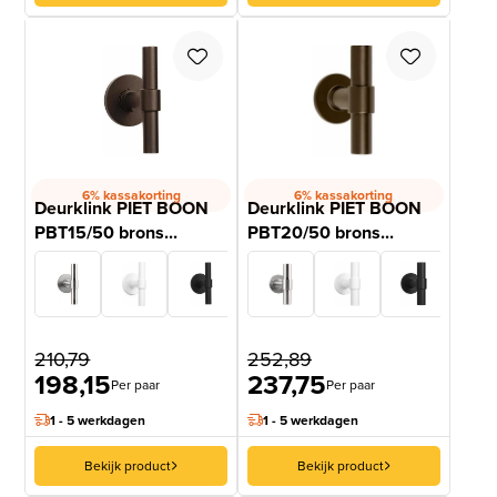
6% kassakorting
6% kassakorting
Deurklink PIET BOON
Deurklink PIET BOON
PBT15/50 brons...
PBT20/50 brons...
210,79
252,89
198,15
237,75
Per paar
Per paar
1 - 5 werkdagen
1 - 5 werkdagen
Bekijk product
Bekijk product