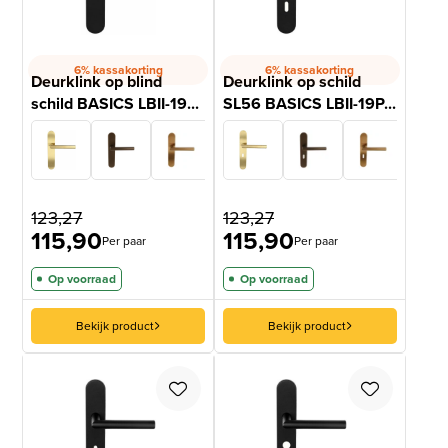
6% kassakorting
6% kassakorting
Deurklink op blind
Deurklink op schild
schild BASICS LBII-19...
SL56 BASICS LBII-19P...
123,27
123,27
115,90
115,90
Per paar
Per paar
Op voorraad
Op voorraad
Bekijk product
Bekijk product