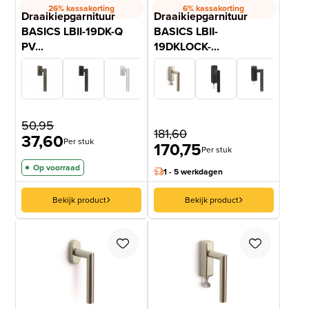
26% kassakorting
6% kassakorting
Draaikiepgarnituur
Draaikiepgarnituur
BASICS LBII-19DK-Q
BASICS LBII-
PV...
19DKLOCK-...
50,95
181,60
37,60
Per stuk
170,75
Per stuk
Op voorraad
1 - 5 werkdagen
Bekijk product
Bekijk product