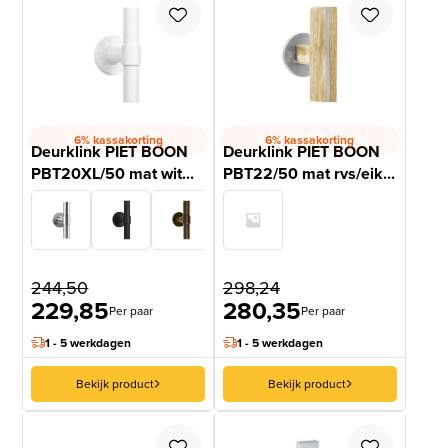
6% kassakorting
6% kassakorting
Deurklink PIET BOON
Deurklink PIET BOON
PBT20XL/50 mat wit...
PBT22/50 mat rvs/eik...
244,50
298,24
229,85
280,35
Per paar
Per paar
1 - 5 werkdagen
1 - 5 werkdagen
Bekijk product
Bekijk product