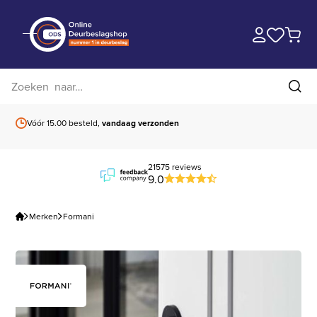
Zoek op website
Zoe
Vóór 15.00 besteld,
vandaag verzonden
Gratis verzending
b
21575 reviews
9.0
Merken
Formani