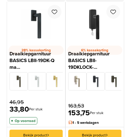
28% kassakorting
6% kassakorting
Draaikiepgarnituur
Draaikiepgarnituur
BASICS LBII-19DK-Q
BASICS LBII-
ma...
19DKLOCK-...
46,95
163,53
33,80
Per stuk
153,75
Per stuk
Op voorraad
1 - 5 werkdagen
Bekijk product
Bekijk product