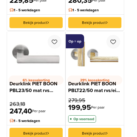
229,85
280,35
Per paar
Per paar
1 - 5 werkdagen
1 - 5 werkdagen
Bekijk product
Bekijk product
Op = op
6% kassakorting
29% kassakorting
Deurklink PIET BOON
Deurklink PIET BOON
PBL23/50 mat rvs...
PBLT22/50 mat rvs/ei...
279,95
263,18
199,95
Per paar
247,40
Per paar
Op voorraad
1 - 5 werkdagen
Bekijk product
Bekijk product