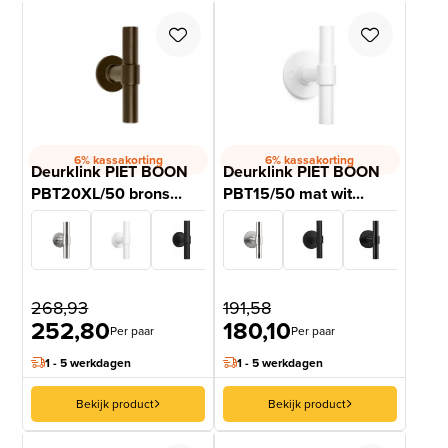
6% kassakorting
6% kassakorting
Deurklink PIET BOON
Deurklink PIET BOON
PBT20XL/50 brons...
PBT15/50 mat wit...
268,93
191,58
252,80
180,10
Per paar
Per paar
1 - 5 werkdagen
1 - 5 werkdagen
Bekijk product
Bekijk product