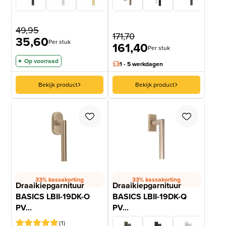
49,95
171,70
35,60
Per stuk
161,40
Per stuk
Op voorraad
1 - 5 werkdagen
Bekijk product
Bekijk product
33% kassakorting
33% kassakorting
Draaikiepgarnituur
Draaikiepgarnituur
BASICS LBII-19DK-O
BASICS LBII-19DK-Q
PV...
PV...
1