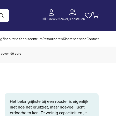
Mijn account
Zakelijk bestellen
Zoeken
ng?
Inspiratie
Kenniscentrum
Retourneren
Klantenservice
Contact
boven 99 euro
Het belangrijkste bij een rooster is eigenlijk
niet hoe het eruitziet, maar hoeveel lucht
erdoorheen kan. Te weinig capaciteit en je