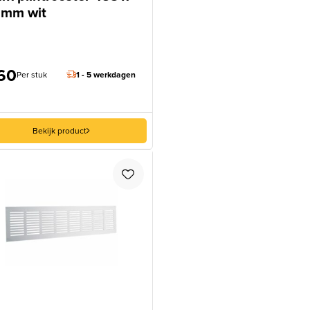
 mm wit
60
Per stuk
1 - 5 werkdagen
Bekijk product