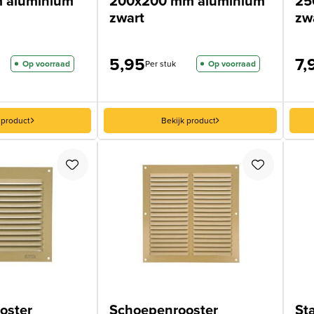
 aluminium
200x200 mm aluminium
25
zwart
zw
5,95
7,
Op voorraad
Per stuk
Op voorraad
 product
Bekijk product
oster
Schoepenrooster
Sta