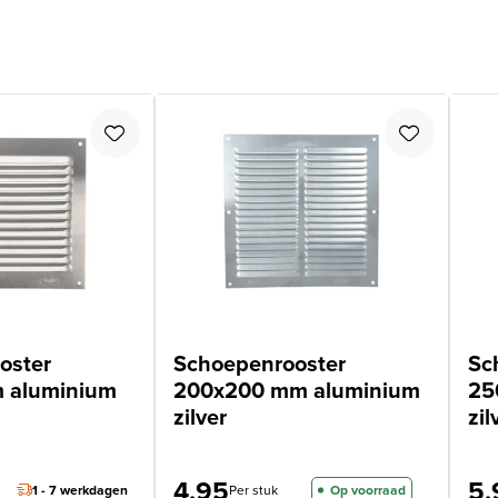
oster
Schoepenrooster
Sc
 aluminium
200x200 mm aluminium
25
zilver
zil
4,95
5,
1 - 7 werkdagen
Per stuk
Op voorraad