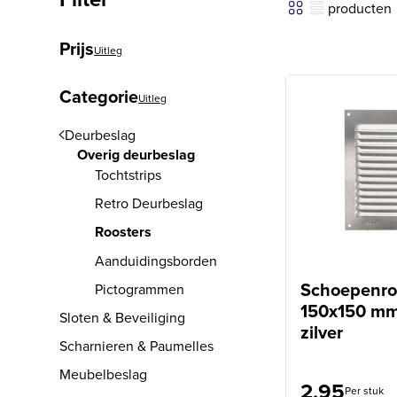
producten
Prijs
Uitleg
Categorie
Uitleg
Deurbeslag
Overig deurbeslag
Tochtstrips
Retro Deurbeslag
Roosters
Aanduidingsborden
Schoepenro
Pictogrammen
150x150 mm
Sloten & Beveiliging
zilver
Scharnieren & Paumelles
Meubelbeslag
2,95
Per stuk