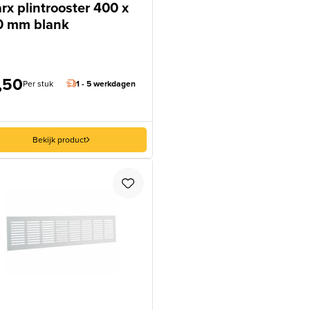
rx plintrooster 400 x
0 mm blank
,50
Per stuk
1 - 5 werkdagen
Bekijk product