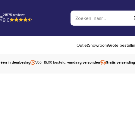
Zoek op website
21575 reviews
9.0
Outlet
Showroom
Grote bestelli
 één
in
deurbeslag
Vóór 15.00 besteld,
vandaag verzonden
Gratis verzending