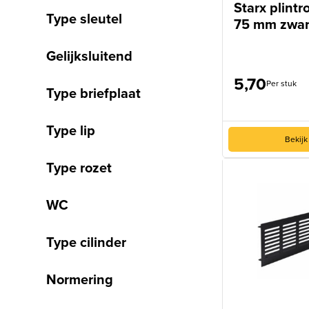
Starx plintr
Type sleutel
75 mm zwar
Gelijksluitend
5,70
Per stuk
Type briefplaat
Type lip
Bekijk
Type rozet
WC
Type cilinder
Normering