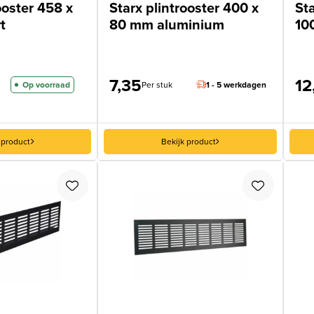
ooster 458 x
Starx plintrooster 400 x
Sta
t
80 mm aluminium
10
7,35
12
Op voorraad
Per stuk
1 - 5 werkdagen
 product
Bekijk product