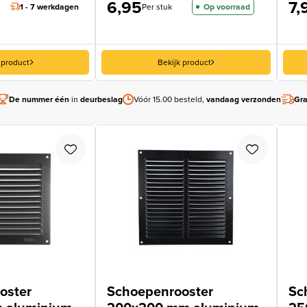
6,95
7,
1 - 7 werkdagen
Per stuk
Op voorraad
 product
Bekijk product
De nummer één
in
deurbeslag
Vóór 15.00 besteld,
vandaag verzonden
Gra
oster
Schoepenrooster
Sc