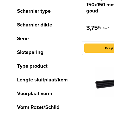
150x150 mm
goud
Scharnier type
Scharnier dikte
3,75
Per stuk
Serie
Bekijk
Slotsparing
Type product
Lengte sluitplaat/kom
Voorplaat vorm
Vorm Rozet/Schild