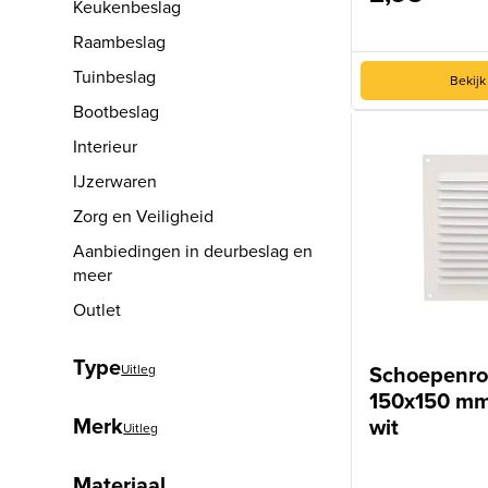
Keukenbeslag
Raambeslag
Tuinbeslag
Bekijk
Bootbeslag
Interieur
IJzerwaren
Zorg en Veiligheid
Aanbiedingen in deurbeslag en
meer
Outlet
Type
Schoepenro
Uitleg
150x150 mm
Merk
wit
Uitleg
Materiaal