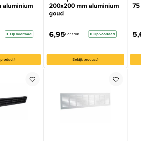
 aluminium
200x200 mm aluminium
75
goud
6,95
5,
Op voorraad
Per stuk
Op voorraad
 product
Bekijk product