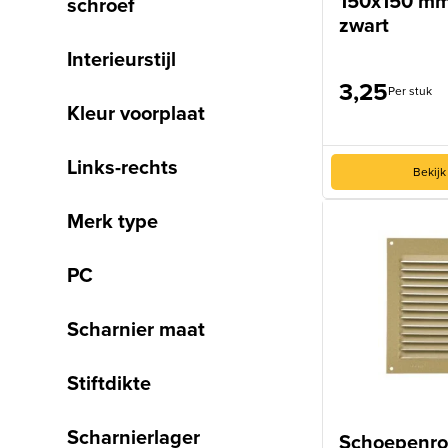
150x150 mm
schroef
zwart
Interieurstijl
3,25
Per stuk
Kleur voorplaat
Links-rechts
Bekijk
Merk type
PC
Scharnier maat
Stiftdikte
Scharnierlager
Schoepenro