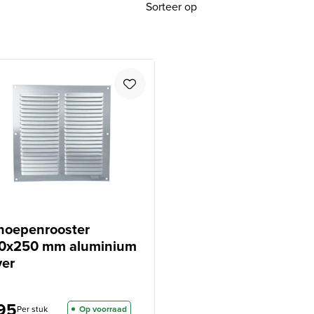
Sorteer op
hoepenrooster
0x250 mm aluminium
ver
95
Per stuk
Op voorraad