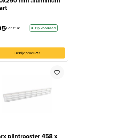
0x250 mm aluminium
art
95
Per stuk
Op voorraad
Bekijk product
rx plintrooster 458 x