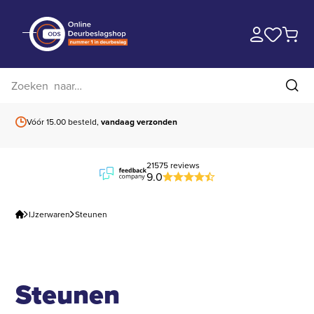
Zoek op website
Zoe
Vóór 15.00 besteld,
vandaag verzonden
Gratis verzending
b
21575 reviews
9.0
IJzerwaren
Steunen
Steunen