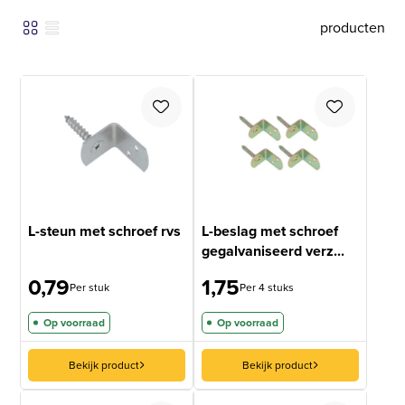
producten
L-steun met schroef rvs
L-beslag met schroef
gegalvaniseerd verz...
0,79
1,75
Per stuk
Per 4 stuks
Op voorraad
Op voorraad
Bekijk product
Bekijk product