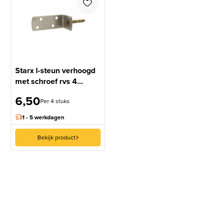
Starx l-steun verhoogd
met schroef rvs 4...
6,50
Per 4 stuks
1 - 5 werkdagen
Bekijk product