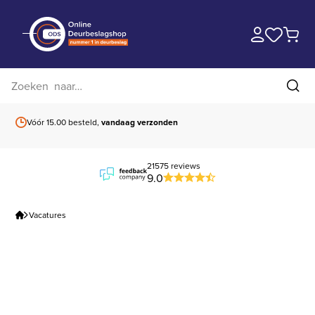
Zoek op website
Zoe
Vóór 15.00 besteld,
vandaag verzonden
Gratis verzending
b
21575 reviews
9.0
Vacatures