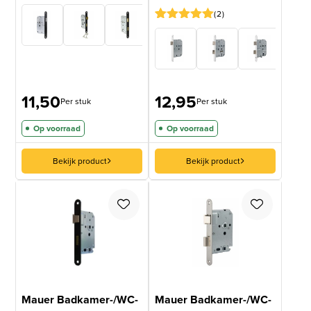
2
Gewaardeerd
2
5
op 5
gebaseerd
op
klantbeoordelingen
11,50
12,95
Per stuk
Per stuk
Op voorraad
Op voorraad
Bekijk product
Bekijk product
Mauer Badkamer-/WC-
Mauer Badkamer-/WC-