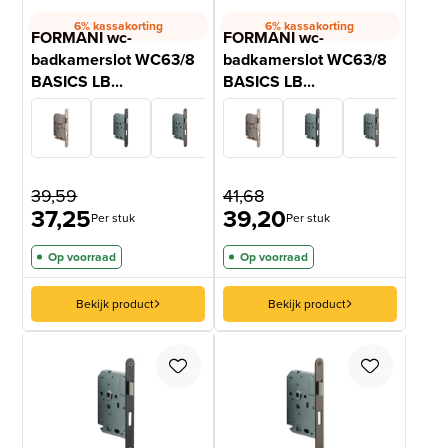
6% kassakorting
6% kassakorting
FORMANI wc-
FORMANI wc-
badkamerslot WC63/8
badkamerslot WC63/8
BASICS LB...
BASICS LB...
39,59
41,68
37,25
39,20
Per stuk
Per stuk
Op voorraad
Op voorraad
Bekijk product
Bekijk product