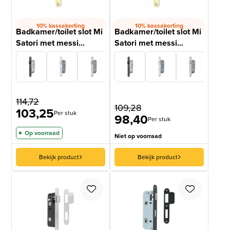
10% kassakorting
10% kassakorting
Badkamer/toilet slot Mi
Badkamer/toilet slot Mi
Satori met messi...
Satori met messi...
114,72
109,28
103,25
Per stuk
98,40
Per stuk
Op voorraad
Niet op voorraad
Bekijk product
Bekijk product