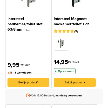
Intersteel
Intersteel Magneet
badkamer/toilet slot
badkamer/toilet slot...
63/8mm m...
5
Gewaardeerd
5
4.8
op 5
gebaseerd
op
klantbeoordelingen
14,95
Per stuk
9,95
Per stuk
Op voorraad
1 - 3 werkdagen
Bekijk product
Bekijk product
Gratis verzending
boven 99 euro