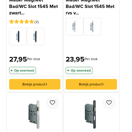
Bad/WC Slot 1545 Met
Bad/WC Slot 1545 Met
zwart...
rvs v...
2
Gewaardeerd
2
5
op 5
gebaseerd
op
klantbeoordelingen
27,95
23,95
Per stuk
Per stuk
Op voorraad
Op voorraad
Bekijk product
Bekijk product