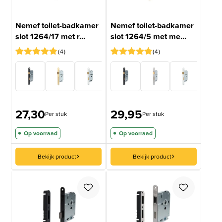
Nemef toilet-badkamer
Nemef toilet-badkamer
slot 1264/17 met r...
slot 1264/5 met me...
4
4
Gewaardeerd
4
Gewaardeerd
4
4.75
op 5
4.75
op 5
gebaseerd
gebaseerd
op
op
klantbeoordelingen
klantbeoordelingen
27,30
29,95
Per stuk
Per stuk
Op voorraad
Op voorraad
Bekijk product
Bekijk product