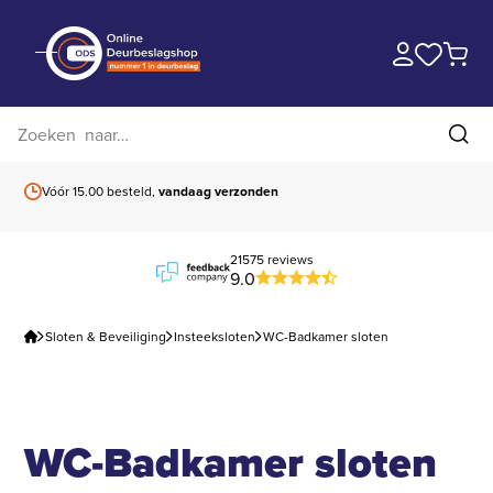
Zoek op website
Zoe
Gratis verzending
boven 99 euro
21575 reviews
9.0
Sloten & Beveiliging
Insteeksloten
WC-Badkamer sloten
WC-Badkamer sloten