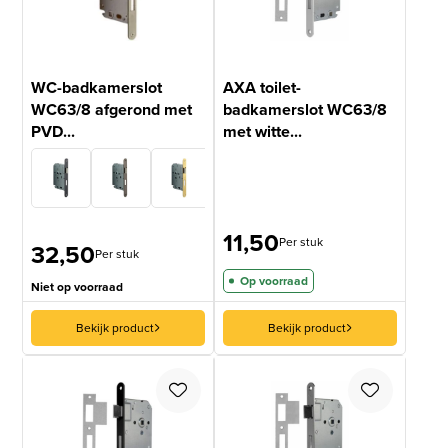
WC-badkamerslot
AXA toilet-
WC63/8 afgerond met
badkamerslot WC63/8
PVD...
met witte...
11,50
Per stuk
32,50
Per stuk
Op voorraad
Niet op voorraad
Bekijk product
Bekijk product