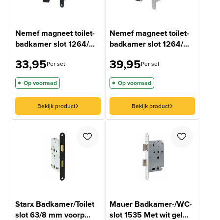
Nemef magneet toilet-
Nemef magneet toilet-
badkamer slot 1264/...
badkamer slot 1264/...
33,95
39,95
Per set
Per set
Op voorraad
Op voorraad
Bekijk product
Bekijk product
Starx Badkamer/Toilet
Mauer Badkamer-/WC-
slot 63/8 mm voorp...
slot 1535 Met wit gel...