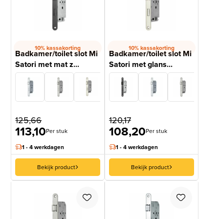
10% kassakorting
10% kassakorting
Badkamer/toilet slot Mi
Badkamer/toilet slot Mi
Satori met mat z...
Satori met glans...
125,66
120,17
113,10
108,20
Per stuk
Per stuk
1 - 4 werkdagen
1 - 4 werkdagen
Bekijk product
Bekijk product