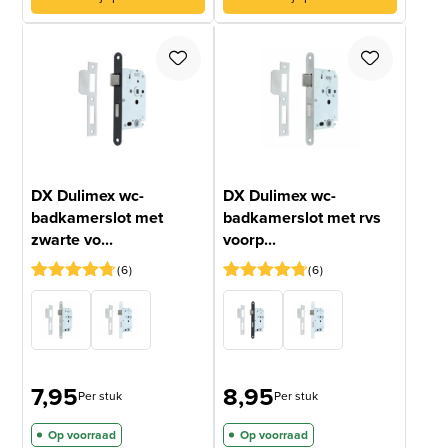
DX Dulimex wc-
DX Dulimex wc-
badkamerslot met
badkamerslot met rvs
zwarte vo...
voorp...
6
6
Gewaardeerd
6
Gewaardeerd
6
4.67
op 5
4.67
op 5
gebaseerd
gebaseerd
op
op
klantbeoordelingen
klantbeoordelingen
7,95
8,95
Per stuk
Per stuk
Op voorraad
Op voorraad