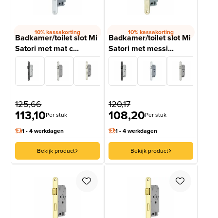
10% kassakorting
10% kassakorting
Badkamer/toilet slot Mi
Badkamer/toilet slot Mi
Satori met mat c...
Satori met messi...
125,66
120,17
113,10
108,20
Per stuk
Per stuk
1 - 4 werkdagen
1 - 4 werkdagen
Bekijk product
Bekijk product