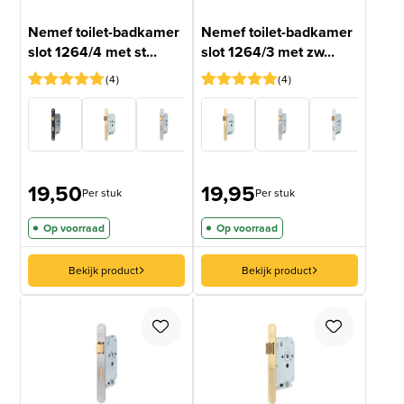
Nemef toilet-badkamer
Nemef toilet-badkamer
slot 1264/4 met st...
slot 1264/3 met zw...
4
4
Gewaardeerd
4
Gewaardeerd
4
4.75
op 5
4.75
op 5
gebaseerd
gebaseerd
op
op
klantbeoordelingen
klantbeoordelingen
19,50
19,95
Per stuk
Per stuk
Op voorraad
Op voorraad
Bekijk product
Bekijk product