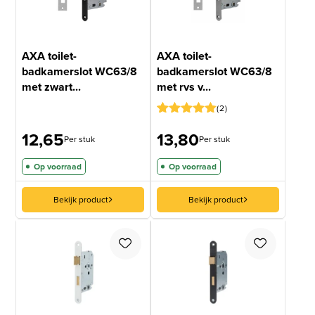
AXA toilet-
AXA toilet-
badkamerslot WC63/8
badkamerslot WC63/8
met zwart...
met rvs v...
2
Gewaardeerd
1
12,65
13,80
5
op 5
Per stuk
Per stuk
gebaseerd
op
Op voorraad
Op voorraad
klantbeoordeling
Bekijk product
Bekijk product