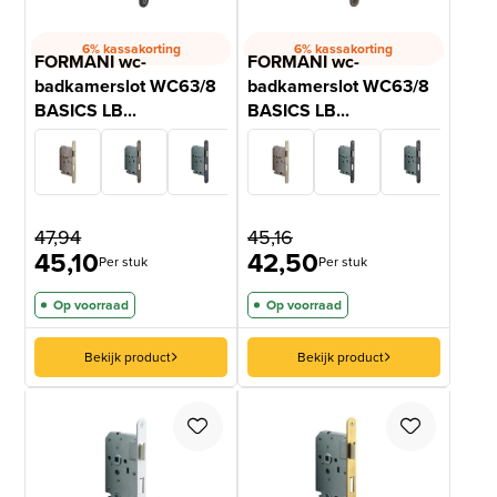
6% kassakorting
6% kassakorting
FORMANI wc-
FORMANI wc-
badkamerslot WC63/8
badkamerslot WC63/8
BASICS LB...
BASICS LB...
47,94
45,16
45,10
42,50
Per stuk
Per stuk
Op voorraad
Op voorraad
Bekijk product
Bekijk product