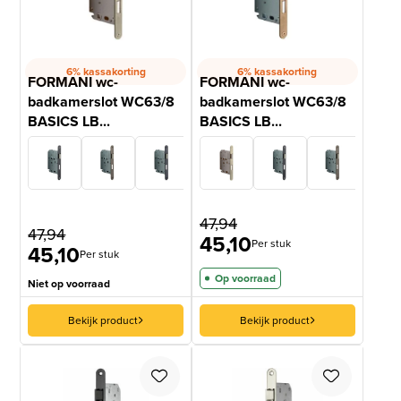
6% kassakorting
6% kassakorting
FORMANI wc-
FORMANI wc-
badkamerslot WC63/8
badkamerslot WC63/8
BASICS LB...
BASICS LB...
47,94
47,94
45,10
Per stuk
45,10
Per stuk
Op voorraad
Niet op voorraad
Bekijk product
Bekijk product