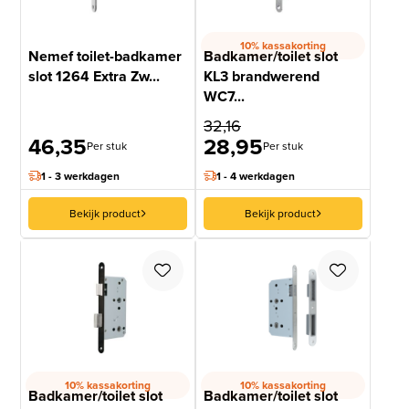
10% kassakorting
Nemef toilet-badkamer
Badkamer/toilet slot
slot 1264 Extra Zw...
KL3 brandwerend
WC7...
32,16
46,35
28,95
Per stuk
Per stuk
1 - 3 werkdagen
1 - 4 werkdagen
Bekijk product
Bekijk product
10% kassakorting
10% kassakorting
Badkamer/toilet slot
Badkamer/toilet slot