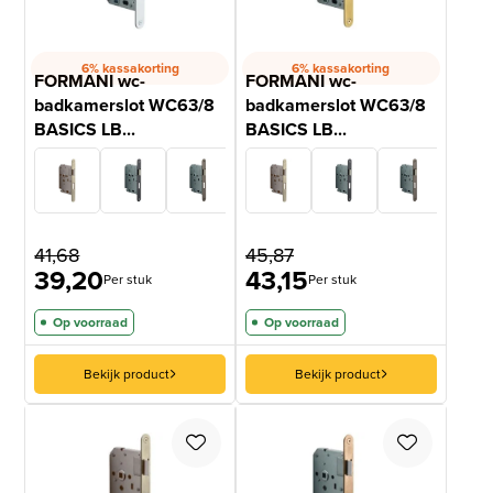
6% kassakorting
6% kassakorting
FORMANI wc-
FORMANI wc-
badkamerslot WC63/8
badkamerslot WC63/8
BASICS LB...
BASICS LB...
41,68
45,87
39,20
43,15
Per stuk
Per stuk
Op voorraad
Op voorraad
Bekijk product
Bekijk product