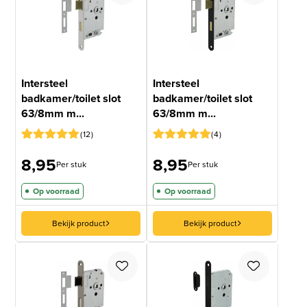
Intersteel
Intersteel
badkamer/toilet slot
badkamer/toilet slot
63/8mm m...
63/8mm m...
12
4
Gewaardeerd
11
Gewaardeerd
4
8,95
8,95
5
op 5
5
op 5
Per stuk
Per stuk
gebaseerd
gebaseerd
op
op
Op voorraad
Op voorraad
klantbeoordelingen
klantbeoordelingen
Bekijk product
Bekijk product