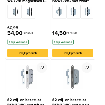
WC72/8 magnetisch i...
BSW12WC met zwart...
60,95
54,90
14,50
Per stuk
Per stuk
Op voorraad
Op voorraad
Bekijk product
Bekijk product
S2 vrij- en bezetslot
S2 vrij- en bezetslot
BSW12WC met wit ge...
BSW12WC met rvs vo...