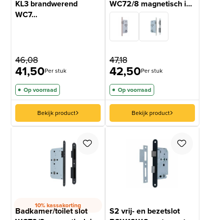
KL3 brandwerend
WC72/8 magnetisch i...
WC7...
46,08
47,18
41,50
42,50
Per stuk
Per stuk
Op voorraad
Op voorraad
Bekijk product
Bekijk product
10% kassakorting
Badkamer/toilet slot
S2 vrij- en bezetslot