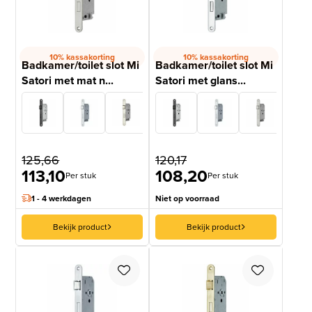
10% kassakorting
10% kassakorting
Badkamer/toilet slot Mi
Badkamer/toilet slot Mi
Satori met mat n...
Satori met glans...
125,66
120,17
113,10
108,20
Per stuk
Per stuk
1 - 4 werkdagen
Niet op voorraad
Bekijk product
Bekijk product