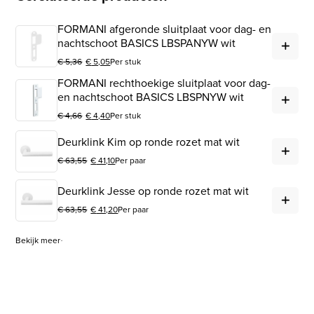
FORMANI afgeronde sluitplaat voor dag- en
FOR
nachtschoot BASICS LBSPANYW wit
€
5,36
€
5,05
Per stuk
Oorspronkelijke prijs was: € 5,36.
Huidige prijs is: € 5,05.
FORMANI rechthoekige sluitplaat voor dag-
FOR
en nachtschoot BASICS LBSPNYW wit
€
4,66
€
4,40
Per stuk
Oorspronkelijke prijs was: € 4,66.
Huidige prijs is: € 4,40.
Deu
Deurklink Kim op ronde rozet mat wit
€
63,55
€
41,10
Per paar
Oorspronkelijke prijs was: € 63,55.
Huidige prijs is: € 41,10.
Deu
Deurklink Jesse op ronde rozet mat wit
€
63,55
€
41,20
Per paar
Oorspronkelijke prijs was: € 63,55.
Huidige prijs is: € 41,20.
Bekijk meer