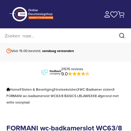
Zoek op website
Zoe
Vóór 15.00 besteld,
vandaag verzonden
Gratis verzending
b
21575 reviews
9.0
Home
Sloten & Beveiliging
Insteeksloten
WC-Badkamer sloten
FORMANI wc-badkamerslot WC63/8 BASICS LBLAW63X8 afgerond met
witte voorplaat
FORMANI wc-badkamerslot WC63/8