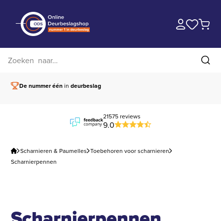
Zoek op website
Zoe
De nummer één
in
deurbeslag
Vóór 15.00 besteld,
21575 reviews
9.0
Scharnieren & Paumelles
Toebehoren voor scharnieren
Scharnierpennen
Scharnierpennen