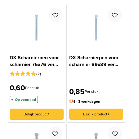
DX Scharnierpen voor
DX Scharnierpen voor
scharnier 76x76 ver...
scharnier 89x89 ver...
2
Gewaardeerd
1
0,60
5
op 5
Per stuk
0,85
gebaseerd
Per stuk
op
Op voorraad
klantbeoordeling
1 - 3 werkdagen
Bekijk product
Bekijk product