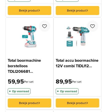
Bekijk product
Bekijk product
Total boormachine
Total accu boormachine
borstelloos
12V combi TIDLI12...
TDLI206681...
59,95
89,95
Per set
Per set
Op voorraad
Op voorraad
Bekijk product
Bekijk product