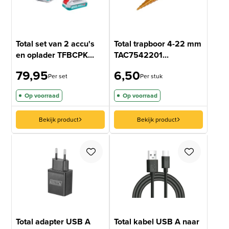
Total set van 2 accu's
Total trapboor 4-22 mm
en oplader TFBCPK...
TAC7542201...
79,95
6,50
Per set
Per stuk
Op voorraad
Op voorraad
Bekijk product
Bekijk product
Total adapter USB A
Total kabel USB A naar