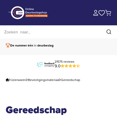
Zoek op website
Zoe
De nummer één
in
deurbeslag
Vóór 15.00 besteld,
21575 reviews
9.0
IJzerwaren
Bevestigingsmateriaal
Gereedschap
Gereedschap