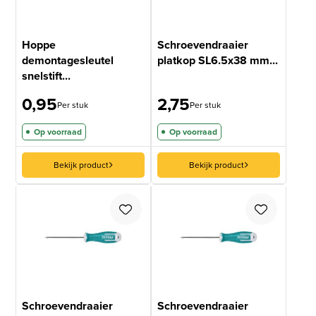
Hoppe
Schroevendraaier
demontagesleutel
platkop SL6.5x38 mm...
snelstift...
0,95
2,75
Per stuk
Per stuk
Op voorraad
Op voorraad
Bekijk product
Bekijk product
Schroevendraaier
Schroevendraaier