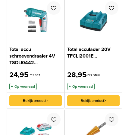
Total accu
Total acculader 20V
schroevendraaier 4V
TFCLI2001E...
TSDLI0442...
24,95
28,95
Per set
Per stuk
Op voorraad
Op voorraad
Bekijk product
Bekijk product