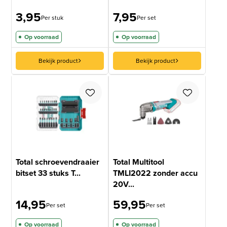
3,95
7,95
Per stuk
Per set
Op voorraad
Op voorraad
Bekijk product
Bekijk product
Total schroevendraaier
Total Multitool
bitset 33 stuks T...
TMLI2022 zonder accu
20V...
14,95
59,95
Per set
Per set
Op voorraad
Op voorraad