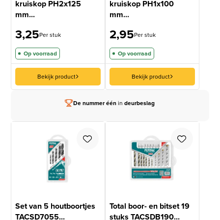
kruiskop PH2x125
kruiskop PH1x100
mm...
mm...
3,25
2,95
Per stuk
Per stuk
Op voorraad
Op voorraad
Bekijk product
Bekijk product
De nummer één
in
deurbeslag
Set van 5 houtboortjes
Total boor- en bitset 19
TACSD7055...
stuks TACSDB190...