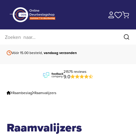
Zoek op website
Zoe
Vóór 15.00 besteld,
vandaag verzonden
Gratis verzending
b
21575 reviews
9.0
Raambeslag
Raamvalijzers
Raamvalijzers