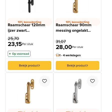
10% kassakorting
10% kassakorting
Raamschaar 120mm
Raamschaar 90mm
ijzer zwart...
messing ongelakt...
25,70
31,07
23,15
Per stuk
28,00
Per stuk
Op voorraad
1 - 4 werkdagen
Bekijk product
Bekijk product