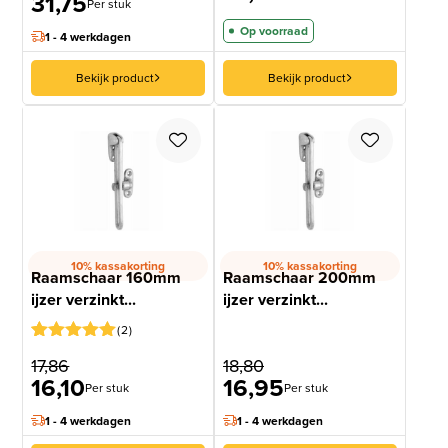
31,75
Per stuk
Op voorraad
1 - 4 werkdagen
Bekijk product
Bekijk product
10% kassakorting
10% kassakorting
Raamschaar 160mm
Raamschaar 200mm
ijzer verzinkt...
ijzer verzinkt...
2
Gewaardeerd
1
17,86
18,80
5
op 5
16,10
16,95
gebaseerd
Per stuk
Per stuk
op
klantbeoordeling
1 - 4 werkdagen
1 - 4 werkdagen