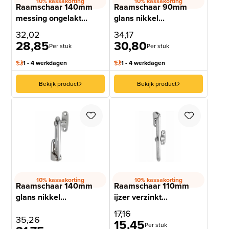
10% kassakorting
10% kassakorting
Raamschaar 140mm
Raamschaar 90mm
messing ongelakt...
glans nikkel...
32,02
34,17
28,85
30,80
Per stuk
Per stuk
1 - 4 werkdagen
1 - 4 werkdagen
Bekijk product
Bekijk product
10% kassakorting
10% kassakorting
Raamschaar 140mm
Raamschaar 110mm
glans nikkel...
ijzer verzinkt...
17,16
35,26
15,45
Per stuk