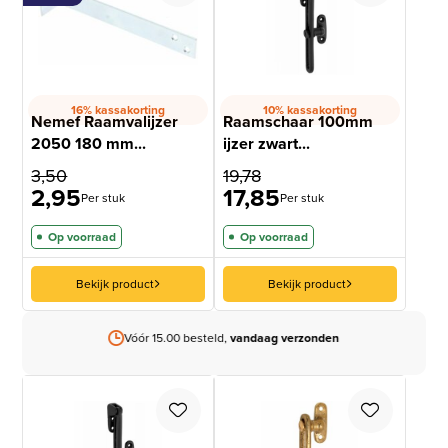
16% kassakorting
10% kassakorting
Nemef Raamvalijzer
Raamschaar 100mm
2050 180 mm...
ijzer zwart...
3,50
19,78
2,95
17,85
Per stuk
Per stuk
Op voorraad
Op voorraad
Bekijk product
Bekijk product
Vóór 15.00 besteld,
vandaag verzonden