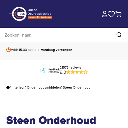
Zoek op website
Zoe
Vóór 15.00 besteld,
vandaag verzonden
Gratis verzending
b
21575 reviews
9.0
Interieur
Onderhoudsmiddelen
Steen Onderhoud
Steen Onderhoud