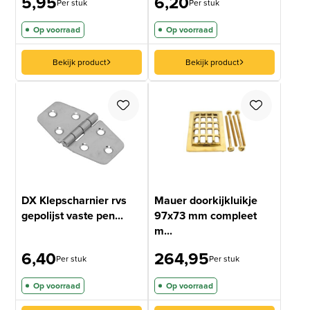
5,95
6,20
Per stuk
Per stuk
gebaseerd
op
Op voorraad
Op voorraad
klantbeoordelingen
Bekijk product
Bekijk product
DX Klepscharnier rvs
Mauer doorkijkluikje
gepolijst vaste pen...
97x73 mm compleet
m...
6,40
264,95
Per stuk
Per stuk
Op voorraad
Op voorraad