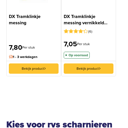
DX Tramklinkje
DX Tramklinkje
messing
messing vernikkeld...
6
Gewaardeerd
5
7,05
4.2
op 5
Per stuk
7,80
gebaseerd
Per stuk
op
Op voorraad
klantbeoordelingen
1 - 3 werkdagen
Bekijk product
Bekijk product
Kies voor rvs scharnieren