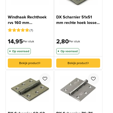
Windhaak Rechthoek
DX Scharnier 51x51
rvs 160 mm...
mm rechte hoek losse...
7
Gewaardeerd
6
14,95
2,80
5
op 5
Per stuk
Per stuk
gebaseerd
op
Op voorraad
Op voorraad
klantbeoordelingen
Bekijk product
Bekijk product