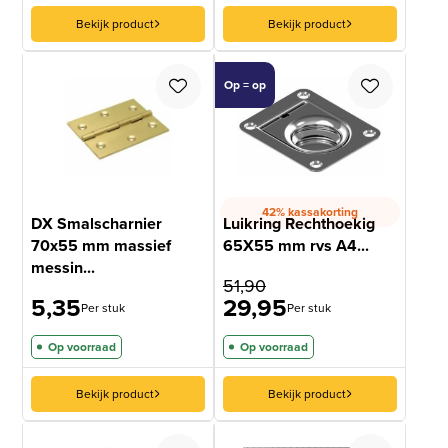
Bekijk product
Bekijk product
Op = op
42% kassakorting
DX Smalscharnier
Luikring Rechthoekig
70x55 mm massief
65X55 mm rvs A4...
messin...
51,90
5,35
29,95
Per stuk
Per stuk
Op voorraad
Op voorraad
Bekijk product
Bekijk product