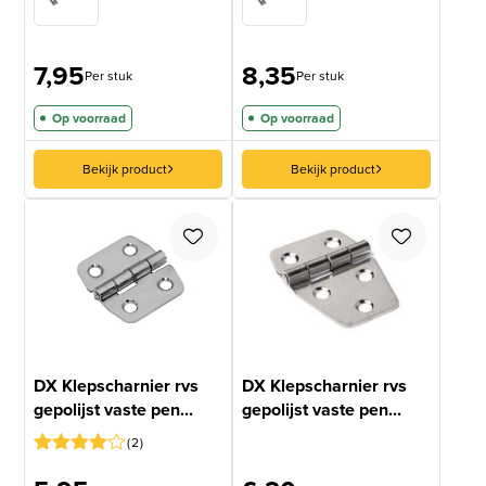
7,95
8,35
Per stuk
Per stuk
Op voorraad
Op voorraad
Bekijk product
Bekijk product
DX Klepscharnier rvs
DX Klepscharnier rvs
gepolijst vaste pen...
gepolijst vaste pen...
2
Gewaardeerd
2
4
op 5