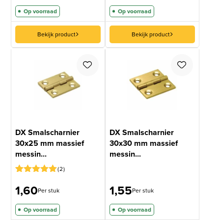
Op voorraad
Op voorraad
Bekijk product
Bekijk product
DX Smalscharnier
DX Smalscharnier
30x25 mm massief
30x30 mm massief
messin...
messin...
2
Gewaardeerd
1
1,60
1,55
5
op 5
Per stuk
Per stuk
gebaseerd
op
Op voorraad
Op voorraad
klantbeoordeling