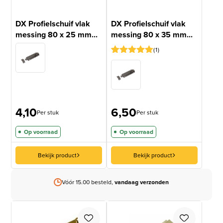
DX Profielschuif vlak
DX Profielschuif vlak
messing 80 x 25 mm...
messing 80 x 35 mm...
1
Gewaardeerd
1
5
op 5
gebaseerd
op
klantbeoordeling
4,10
6,50
Per stuk
Per stuk
Op voorraad
Op voorraad
Bekijk product
Bekijk product
Vóór 15.00 besteld,
vandaag verzonden