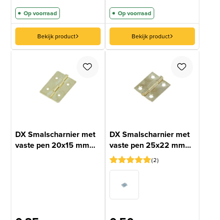
Op voorraad
Op voorraad
Bekijk product
Bekijk product
DX Smalscharnier met
DX Smalscharnier met
vaste pen 20x15 mm...
vaste pen 25x22 mm...
2
Gewaardeerd
2
5
op 5
gebaseerd
op
klantbeoordelingen