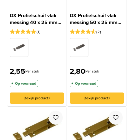
DX Profielschuif vlak
DX Profielschuif vlak
messing 40 x 25 mm...
messing 50 x 25 mm...
1
2
Gewaardeerd
1
Gewaardeerd
2
5
op 5
4.5
op 5
gebaseerd
gebaseerd
op
op
klantbeoordeling
klantbeoordelingen
2,55
2,80
Per stuk
Per stuk
Op voorraad
Op voorraad
Bekijk product
Bekijk product