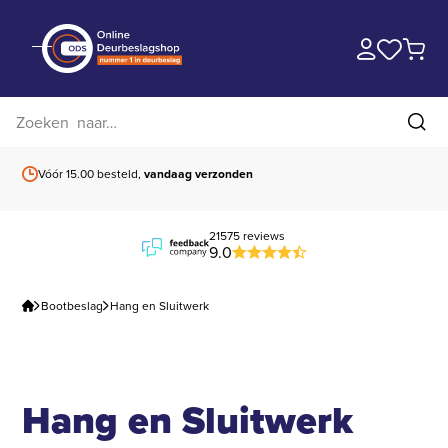
Zoek op website
Zoe
Vóór 15.00 besteld,
vandaag verzonden
Gratis verzending
b
21575 reviews
9.0
Bootbeslag
Hang en Sluitwerk
Hang en Sluitwerk