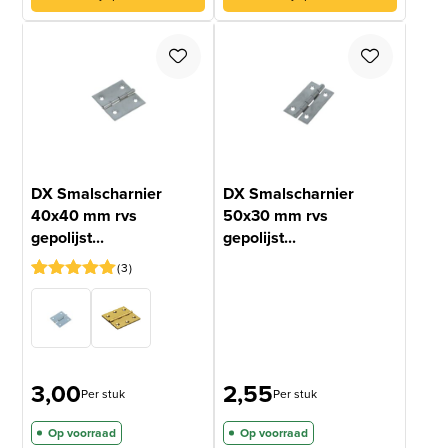
DX Smalscharnier
DX Smalscharnier
40x40 mm rvs
50x30 mm rvs
gepolijst...
gepolijst...
3
Gewaardeerd
3
5
op 5
gebaseerd
op
klantbeoordelingen
3,00
2,55
Per stuk
Per stuk
Op voorraad
Op voorraad