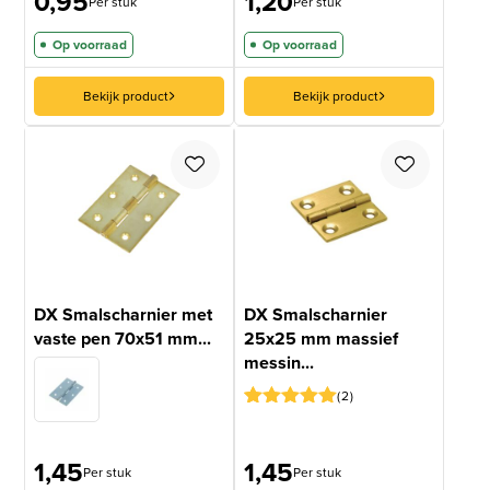
0,95
1,20
Per stuk
Per stuk
Op voorraad
Op voorraad
Bekijk product
Bekijk product
DX Smalscharnier met
DX Smalscharnier
vaste pen 70x51 mm...
25x25 mm massief
messin...
2
Gewaardeerd
1
5
op 5
gebaseerd
1,45
1,45
Per stuk
Per stuk
op
klantbeoordeling