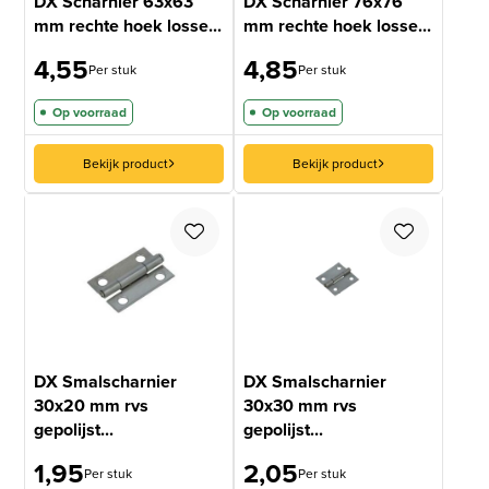
DX Scharnier 63x63
DX Scharnier 76x76
mm rechte hoek losse...
mm rechte hoek losse...
4,55
4,85
Per stuk
Per stuk
Op voorraad
Op voorraad
Bekijk product
Bekijk product
DX Smalscharnier
DX Smalscharnier
30x20 mm rvs
30x30 mm rvs
gepolijst...
gepolijst...
1,95
2,05
Per stuk
Per stuk