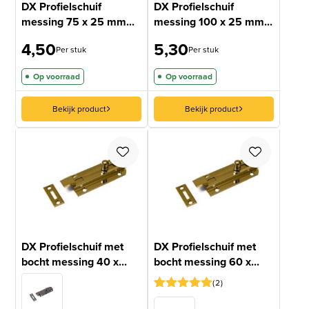
DX Profielschuif
DX Profielschuif
messing 75 x 25 mm...
messing 100 x 25 mm...
4,50
5,30
Per stuk
Per stuk
Op voorraad
Op voorraad
Bekijk product
Bekijk product
DX Profielschuif met
DX Profielschuif met
bocht messing 40 x...
bocht messing 60 x...
2
Gewaardeerd
2
5
op 5