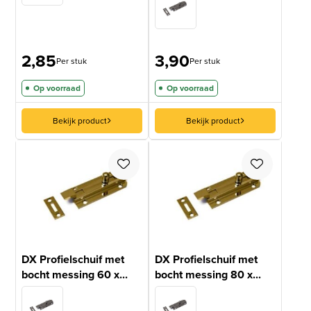
gebaseerd
op
klantbeoordelingen
2,85
3,90
Per stuk
Per stuk
Op voorraad
Op voorraad
Bekijk product
Bekijk product
DX Profielschuif met
DX Profielschuif met
bocht messing 60 x...
bocht messing 80 x...