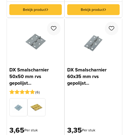
Bekijk product
Bekijk product
DX Smalscharnier
DX Smalscharnier
50x50 mm rvs
60x35 mm rvs
gepolijst...
gepolijst...
6
Gewaardeerd
6
5
op 5
gebaseerd
op
klantbeoordelingen
3,65
3,35
Per stuk
Per stuk