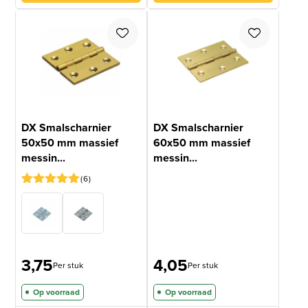
DX Smalscharnier
DX Smalscharnier
50x50 mm massief
60x50 mm massief
messin...
messin...
6
Gewaardeerd
6
5
op 5
gebaseerd
op
klantbeoordelingen
3,75
4,05
Per stuk
Per stuk
Op voorraad
Op voorraad