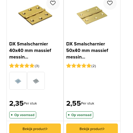
DX Smalscharnier
DX Smalscharnier
40x40 mm massief
50x40 mm massief
messin...
messin...
3
2
Gewaardeerd
3
Gewaardeerd
1
5
op 5
5
op 5
gebaseerd
gebaseerd
op
op
klantbeoordelingen
klantbeoordeling
2,35
2,55
Per stuk
Per stuk
Op voorraad
Op voorraad
Bekijk product
Bekijk product