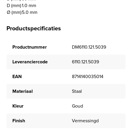
D (mm)
1.0 mm
Ø (mm)
5.0 mm
Productspecificaties
Productnummer
DM6110.121.5039
Leveranciercode
6110.121.5039
EAN
8714140035014
Materiaal
Staal
Kleur
Goud
Finish
Vermessingd