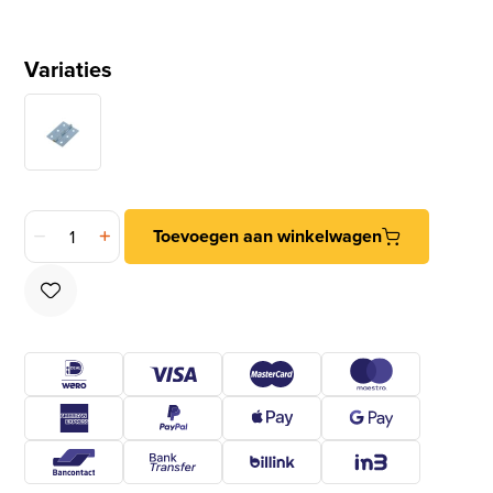
Variaties
DX Smalscharnier met vaste pen 50x39 mm vermessingd aan
Toevoegen aan winkelwagen