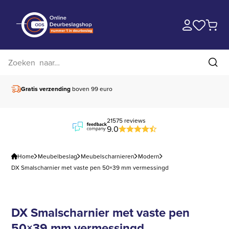
Zoek op website
Zoe
De nummer één
in
deurbeslag
Vóór 15.00 besteld,
v
21575 reviews
9.0
Home
Meubelbeslag
Meubelscharnieren
Modern
DX Smalscharnier met vaste pen 50×39 mm vermessingd
DX Smalscharnier met vaste pen
50×39 mm vermessingd