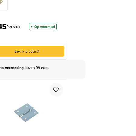
45
Per stuk
Op voorraad
Bekijk product
tis verzending
boven 99 euro