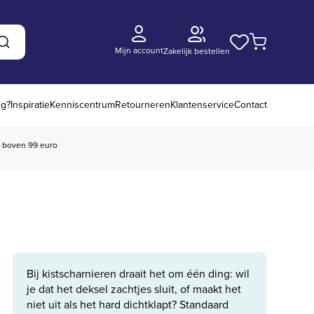
Mijn account
Zakelijk bestellen
Zoeken
ng?
Inspiratie
Kenniscentrum
Retourneren
Klantenservice
Contact
boven 99 euro
Bij kistscharnieren draait het om één ding: wil
je dat het deksel zachtjes sluit, of maakt het
niet uit als het hard dichtklapt? Standaard