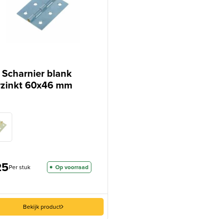
 Scharnier blank
rzinkt 60x46 mm
25
Per stuk
Op voorraad
Bekijk product