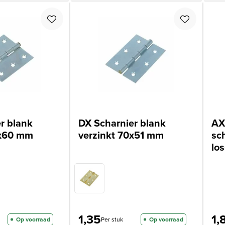
r blank
DX Scharnier blank
AX
0x60 mm
verzinkt 70x51 mm
sc
lo
1,35
1,
Op voorraad
Per stuk
Op voorraad