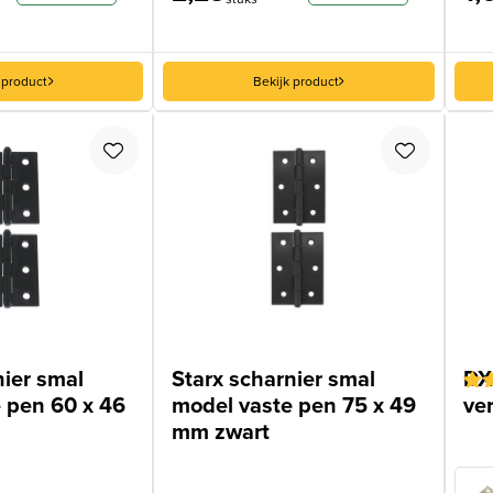
 product
Bekijk product
nier smal
Starx scharnier smal
DX
 pen 60 x 46
model vaste pen 75 x 49
ve
Gew
2
5
o
mm zwart
geb
op
klan