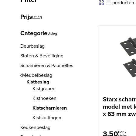
producten
Prijs
Uitleg
Categorie
Uitleg
Deurbeslag
Sloten & Beveiliging
Scharnieren & Paumelles
Meubelbeslag
Kistbeslag
Kistgrepen
Kisthoeken
Starx scharn
model met l
Kistscharnieren
x 63 mm zw
Kistsluitingen
Keukenbeslag
3,50
Per 2
stuks