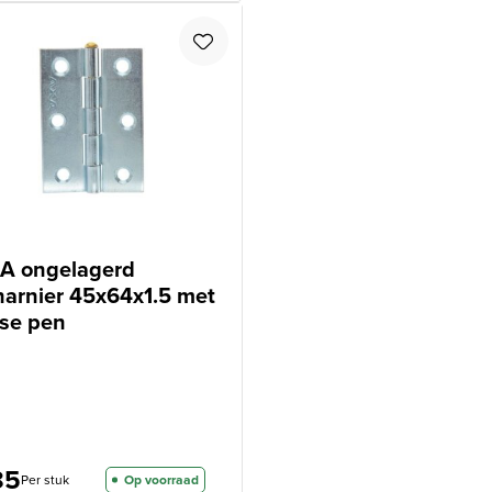
A ongelagerd
harnier 45x64x1.5 met
sse pen
85
Per stuk
Op voorraad