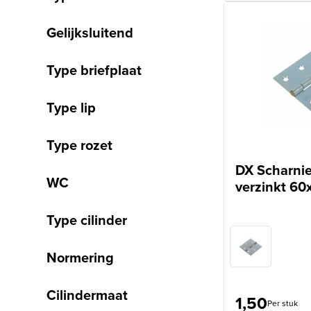
Gelijksluitend
Type briefplaat
Type lip
Type rozet
DX Scharnie
WC
verzinkt 6
Type cilinder
Normering
Cilindermaat
1,50
Per stuk