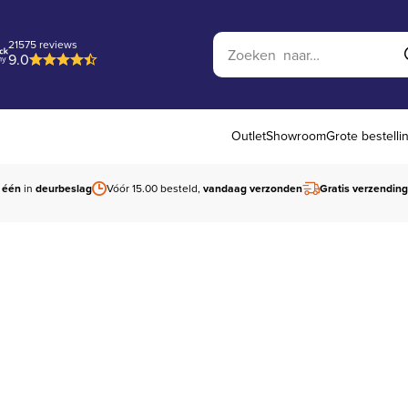
Zoek op website
21575 reviews
9.0
Outlet
Showroom
Grote bestelli
 één
in
deurbeslag
Vóór 15.00 besteld,
vandaag verzonden
Gratis verzending