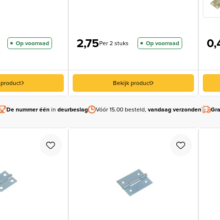
2,75
0,
Op voorraad
Per 2 stuks
Op voorraad
 product
Bekijk product
De nummer één
in
deurbeslag
Vóór 15.00 besteld,
vandaag verzonden
Gra