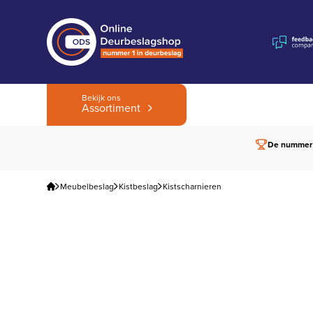
Bekijk ons
Assortiment
De nummer
Meubelbeslag
Kistbeslag
Kistscharnieren