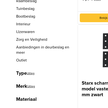
Raambeslag
Tuinbeslag
Bootbeslag
Bekijk
Interieur
IJzerwaren
Zorg en Veiligheid
Aanbiedingen in deurbeslag en
meer
Outlet
Type
Uitleg
Starx schar
Merk
Uitleg
model vaste
mm zwart
Materiaal