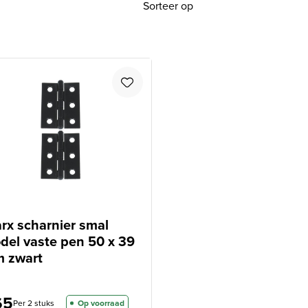
Sorteer op
arx scharnier smal
del vaste pen 50 x 39
 zwart
65
Per 2 stuks
Op voorraad