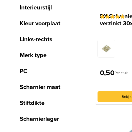
Interieurstijl
DX Scharnie
1
be
Kleur voorplaat
verzinkt 3
Gewaardeerd
1
5
op 5
gebaseerd
Links-rechts
op
klantbeoordeling
Merk type
PC
0,50
Per stuk
Scharnier maat
Bekijk
Stiftdikte
Scharnierlager