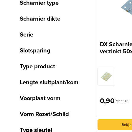
Scharnier type
Scharnier dikte
Serie
DX Scharnie
Slotsparing
verzinkt 5
Type product
Lengte sluitplaat/kom
Voorplaat vorm
0,90
Per stuk
Vorm Rozet/Schild
Bekijk
Type sleutel