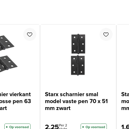
ier vierkant
Starx scharnier smal
St
osse pen 63
model vaste pen 70 x 51
mo
art
mm zwart
mm
2,25
1,
Per 2
Op voorraad
Op voorraad
stuks