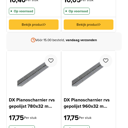
Per stuk
Per stuk
Op voorraad
Op voorraad
Bekijk product
Bekijk product
Vóór 15.00 besteld,
vandaag verzonden
DX Pianoscharnier rvs
DX Pianoscharnier rvs
gepolijst 780x32 m...
gepolijst 960x32 m...
17,75
17,75
Per stuk
Per stuk