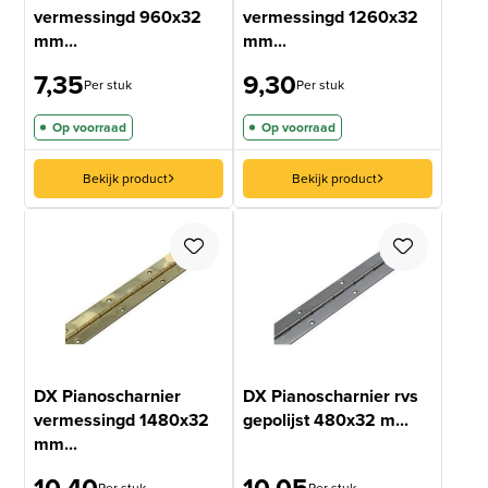
vermessingd 960x32
vermessingd 1260x32
mm...
mm...
7,35
9,30
Per stuk
Per stuk
Op voorraad
Op voorraad
Bekijk product
Bekijk product
DX Pianoscharnier
DX Pianoscharnier rvs
vermessingd 1480x32
gepolijst 480x32 m...
mm...
10,40
10,05