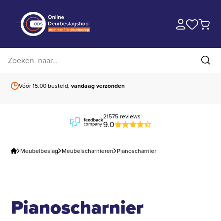
Zoek op website
Zoe
Vóór 15.00 besteld,
vandaag verzonden
Gratis verzending
b
21575 reviews
9.0
Meubelbeslag
Meubelscharnieren
Pianoscharnier
Pianoscharnier