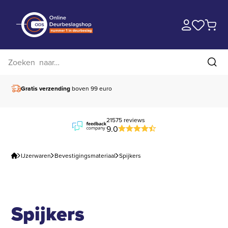
Zoek op website
Zoe
Gratis verzending
boven 99 euro
21575 reviews
9.0
IJzerwaren
Bevestigingsmateriaal
Spijkers
Spijkers