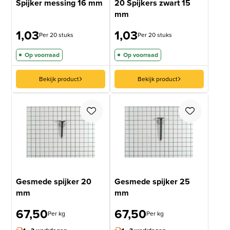
Spijker messing 16 mm
20 Spijkers zwart 15
mm
1,03
1,03
Per 20 stuks
Per 20 stuks
Op voorraad
Op voorraad
Bekijk product
Bekijk product
Gesmede spijker 20
Gesmede spijker 25
mm
mm
67,50
67,50
Per kg
Per kg