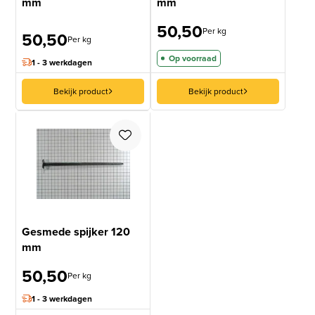
mm
mm
50,50
Per kg
50,50
Per kg
Op voorraad
1 - 3 werkdagen
Bekijk product
Bekijk product
Gesmede spijker 120
mm
50,50
Per kg
1 - 3 werkdagen