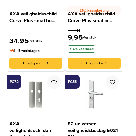
26% kassakorting
AXA veiligheidsschild
AXA veiligheidsschild
Curve Plus smal bu...
Curve Plus smal bi...
13,40
9,95
Per stuk
34,95
Per stuk
Op voorraad
1 - 5 werkdagen
Bekijk product
Bekijk product
PC72
PC55
AXA
S2 universeel
veiligheidsschilden
veiligheidsbeslag 5021