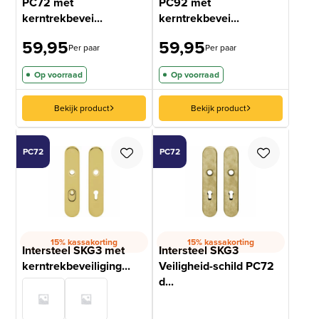
PC72 met
PC92 met
kerntrekbevei...
kerntrekbevei...
59,95
59,95
Per paar
Per paar
Op voorraad
Op voorraad
Bekijk product
Bekijk product
PC72
PC72
15% kassakorting
15% kassakorting
Intersteel SKG3 met
Intersteel SKG3
kerntrekbeveiliging...
Veiligheid-schild PC72
d...