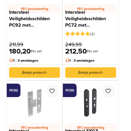
15% kassakorting
15% kassakorting
Intersteel
Intersteel
Veiligheidsschilden
Veiligheidsschilden
PC92 met...
PC72 met...
2
Gewaardeerd
1
211,99
249,99
5
op 5
180,20
212,50
gebaseerd
Per set
Per set
op
klantbeoordeling
1 - 3 werkdagen
1 - 3 werkdagen
Bekijk product
Bekijk product
PC92
PC55
15% kassakorting
15% kassakorting
Intersteel
Intersteel SKG3