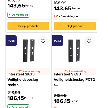
168,99
143,65
Per set
143,65
Per set
Op voorraad
1 - 3 werkdagen
Bekijk product
Bekijk product
PC55
PC72
15% kassakorting
15% kassakorting
Intersteel SKG3
Intersteel SKG3
Veiligheidsbeslag
Veiligheidsbeslag PC72
rechth...
r...
218,99
218,99
186,15
Per set
186,15
Per set
Op voorraad