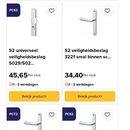
PC92
S2 universeel
S2 veiligheidsbeslag
veiligheidsbeslag
3221 smal binnen sc...
5029/502...
45,65
34,40
Per stuk
Per stuk
1 - 3 werkdagen
1 - 3 werkdagen
Bekijk product
Bekijk product
PC72
PC92