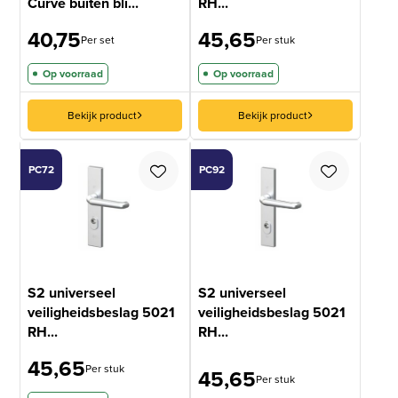
Curve buiten bli...
RH...
40,75
45,65
Per set
Per stuk
Op voorraad
Op voorraad
Bekijk product
Bekijk product
PC72
PC92
S2 universeel
S2 universeel
veiligheidsbeslag 5021
veiligheidsbeslag 5021
RH...
RH...
45,65
Per stuk
45,65
Per stuk