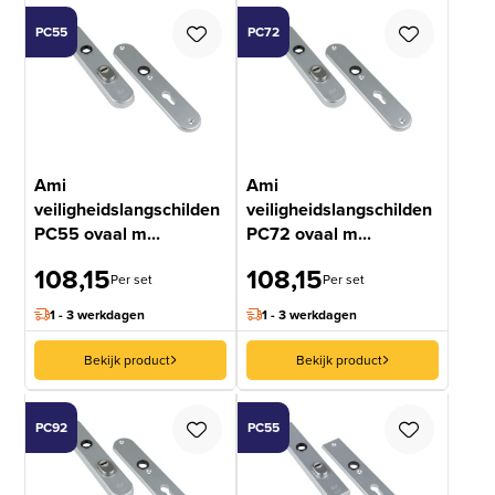
PC55
PC72
Ami
Ami
veiligheidslangschilden
veiligheidslangschilden
PC55 ovaal m...
PC72 ovaal m...
108,15
108,15
Per set
Per set
1 - 3 werkdagen
1 - 3 werkdagen
Bekijk product
Bekijk product
PC92
PC55