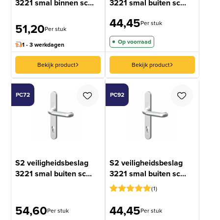
3221 smal binnen sc...
3221 smal buiten sc...
44,45
Per stuk
51,20
Per stuk
Op voorraad
1 - 3 werkdagen
Bekijk product
Bekijk product
PC72
PC92
S2 veiligheidsbeslag
S2 veiligheidsbeslag
3221 smal buiten sc...
3221 smal buiten sc...
1
Gewaardeerd
1
54,60
44,45
5
op 5
Per stuk
Per stuk
gebaseerd