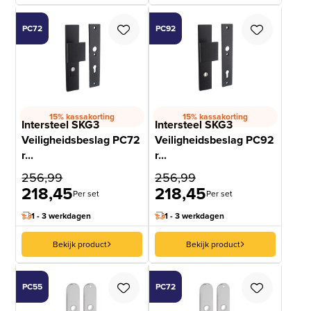
PC72
PC92
15% kassakorting
15% kassakorting
Intersteel SKG3
Intersteel SKG3
Veiligheidsbeslag PC72
Veiligheidsbeslag PC92
r...
r...
256,99
256,99
218,45
218,45
Per set
Per set
1 - 3 werkdagen
1 - 3 werkdagen
Bekijk product
Bekijk product
PC55
PC72