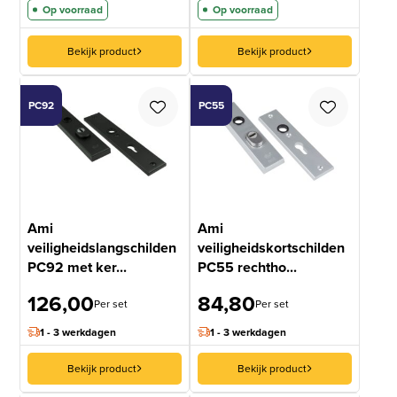
Op voorraad
Op voorraad
Bekijk product
Bekijk product
PC92
PC55
Ami
Ami
veiligheidslangschilden
veiligheidskortschilden
PC92 met ker...
PC55 rechtho...
126,00
84,80
Per set
Per set
1 - 3 werkdagen
1 - 3 werkdagen
Bekijk product
Bekijk product