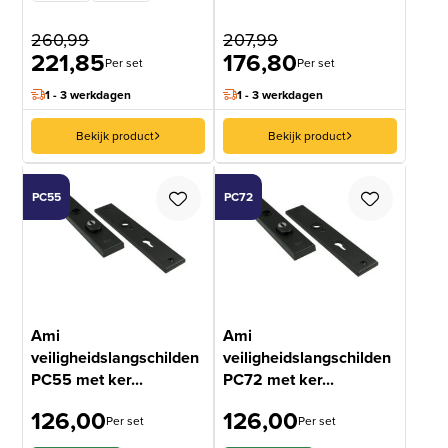
260,99
207,99
221,85
176,80
Per set
Per set
1 - 3 werkdagen
1 - 3 werkdagen
Bekijk product
Bekijk product
PC55
PC72
Ami
Ami
veiligheidslangschilden
veiligheidslangschilden
PC55 met ker...
PC72 met ker...
126,00
126,00
Per set
Per set