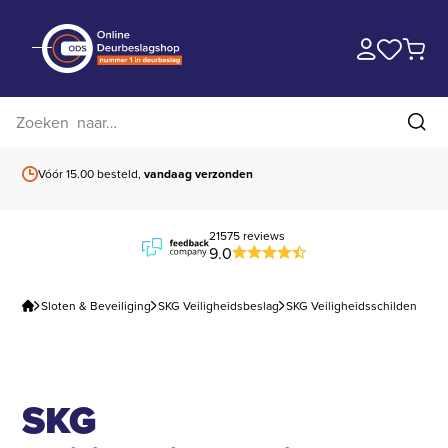
Zoek op website
Zoe
Vóór 15.00 besteld,
vandaag verzonden
Gratis verzending
b
21575 reviews
9.0
Sloten & Beveiliging
SKG Veiligheidsbeslag
SKG Veiligheidsschilden
SKG