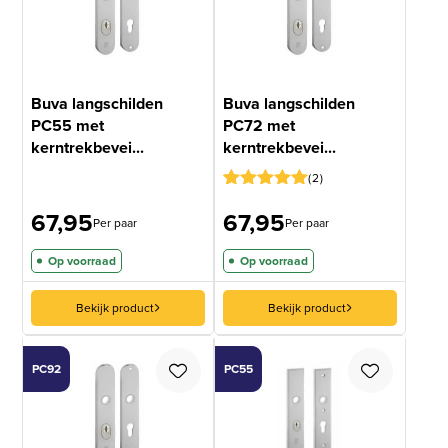
Buva langschilden
Buva langschilden
PC55 met
PC72 met
kerntrekbevei...
kerntrekbevei...
2
Gewaardeerd
1
67,95
67,95
5
op 5
Per paar
Per paar
gebaseerd
op
Op voorraad
Op voorraad
klantbeoordeling
Bekijk product
Bekijk product
PC92
PC55