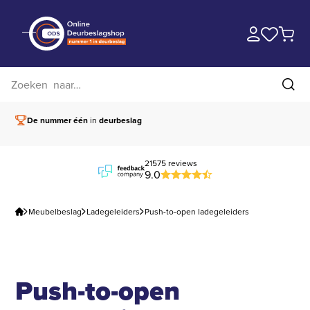
Zoek op website
Zoe
De nummer één
in
deurbeslag
Vóór 15.00 besteld,
21575 reviews
9.0
Meubelbeslag
Ladegeleiders
Push-to-open ladegeleiders
Push-to-open