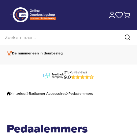
Zoek op website
Zoe
De nummer één
in
deurbeslag
Vóór 15.00 besteld,
21575 reviews
9.0
Interieur
Badkamer Accessoires
Pedaalemmers
Pedaalemmers