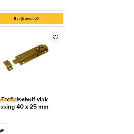
Bekijk product
Profielschuif vlak
1
beoordeling
ssing 40 x 25 mm
aardeerd
p 5
aseerd
tbeoordeling