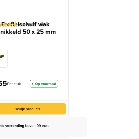
Profielschuif vlak
2
beoordelingen
rnikkeld 50 x 25 mm
aardeerd
op 5
aseerd
tbeoordelingen
55
Per stuk
Op voorraad
Bekijk product
tis verzending
boven 99 euro