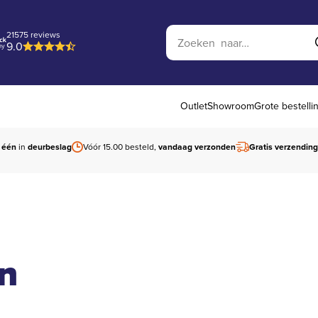
Zoek op website
21575 reviews
9.0
Outlet
Showroom
Grote bestelli
 één
in
deurbeslag
Vóór 15.00 besteld,
vandaag verzonden
Gratis verzending
n