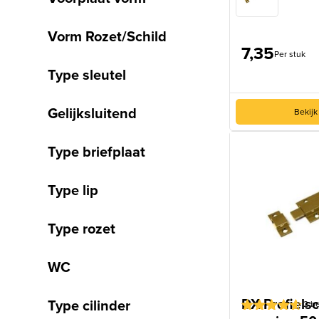
Vorm Rozet/Schild
7,35
Per stuk
Type sleutel
Gelijksluitend
Bekijk
Type briefplaat
Type lip
Type rozet
WC
DX Profielsc
Type cilinder
2
be