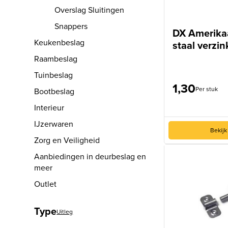
Overslag Sluitingen
Snappers
DX Amerika
Keukenbeslag
staal verzi
Raambeslag
Tuinbeslag
1,30
Per stuk
Bootbeslag
Interieur
IJzerwaren
Bekijk
Zorg en Veiligheid
Aanbiedingen in deurbeslag en
meer
Outlet
Type
Uitleg