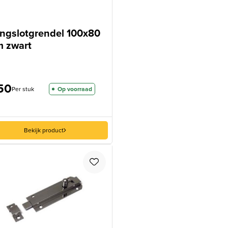
ngslotgrendel 100x80
 zwart
50
Per stuk
Op voorraad
Bekijk product