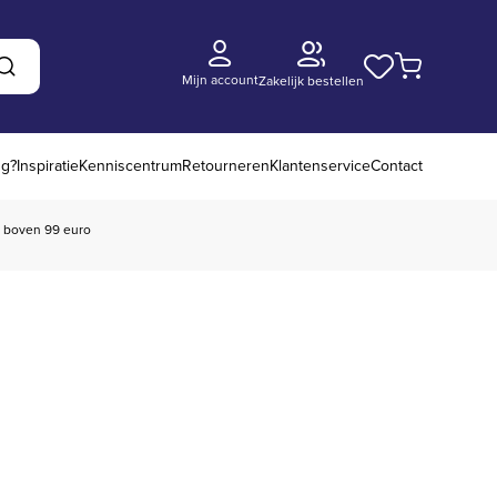
Mijn account
Zakelijk bestellen
Zoeken
ng?
Inspiratie
Kenniscentrum
Retourneren
Klantenservice
Contact
boven 99 euro