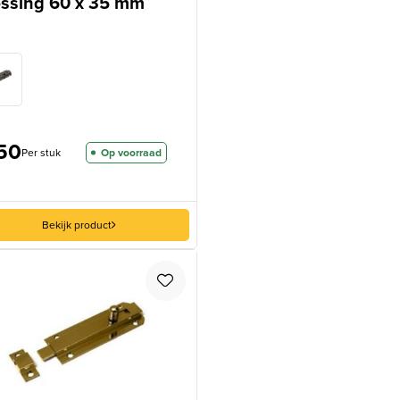
ssing 60 x 35 mm
50
Per stuk
Op voorraad
Bekijk product