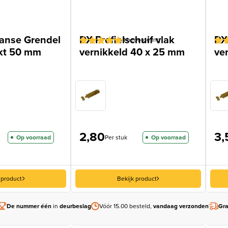
anse Grendel
DX Profielschuif vlak
DX 
1
beoordeling
nkt 50 mm
vernikkeld 40 x 25 mm
ve
Gewaardeerd
1
Gew
2
5
op 5
4.5
gebaseerd
geb
op
op
klantbeoordeling
klan
2,80
3,
Op voorraad
Per stuk
Op voorraad
 product
Bekijk product
De nummer één
in
deurbeslag
Vóór 15.00 besteld,
vandaag verzonden
Gra