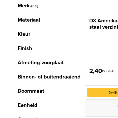
Merk
Uitleg
Materiaal
DX Amerika
staal verzi
Kleur
Finish
Afmeting voorplaat
2,40
Per stuk
Binnen- of buitendraaiend
Doornmaat
Bekijk
Eenheid