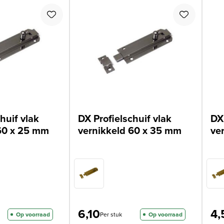
huif vlak
DX Profielschuif vlak
DX 
60 x 25 mm
vernikkeld 60 x 35 mm
ve
6,10
4,
Op voorraad
Per stuk
Op voorraad