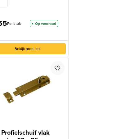
55
Per stuk
Op voorraad
Bekijk product
Profielschuif vlak