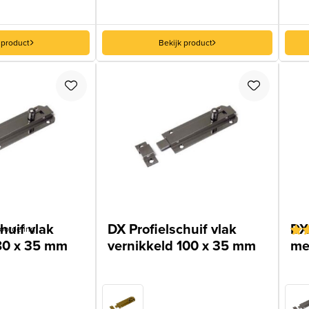
 product
Bekijk product
huif vlak
DX Profielschuif vlak
DX 
oordeling
80 x 35 mm
vernikkeld 100 x 35 mm
me
Gew
1
5
o
geb
op
klan