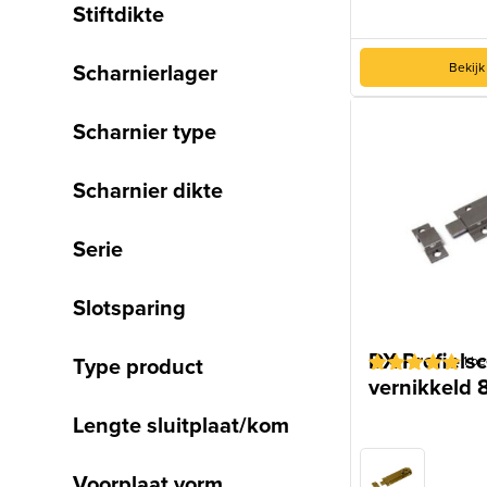
Stiftdikte
Scharnierlager
Bekijk
Scharnier type
Scharnier dikte
Serie
Slotsparing
DX Profielsc
Type product
1
be
vernikkeld 
Gewaardeerd
1
5
op 5
Lengte sluitplaat/kom
gebaseerd
op
klantbeoordeling
Voorplaat vorm