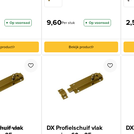
9,60
2,
Op voorraad
Per stuk
Op voorraad
 product
Bekijk product
huif vlak
DX Profielschuif vlak
DX 
oordelingen