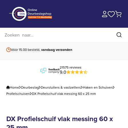
Zoek op website
Zoe
Vóór 15.00 besteld,
vandaag verzonden
Gratis verzending
b
21575 reviews
9.0
Home
Deurbeslag
Deursluiters & vastzetters
Haken en Schuiven
Profielschuiven
DX Profielschuif vlak messing 60 x 25 mm
DX Profielschuif vlak messing 60 x
25 mm