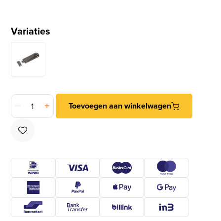
Variaties
DX Profielschuif vlak messing 60 x 25 mm aantal
Toevoegen aan winkelwagen