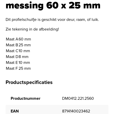
messing 60 x 25 mm
Dit profielschuifje is geschikt voor deur, raam, of luik.
Zie tekening in de afbeelding!
Maat A
60 mm
Maat B
25 mm
Maat C
10 mm
Maat D
8 mm
Maat E
10 mm
Maat F
25 mm
Productspecificaties
Productnummer
DM0412.221.2560
EAN
8714140023462