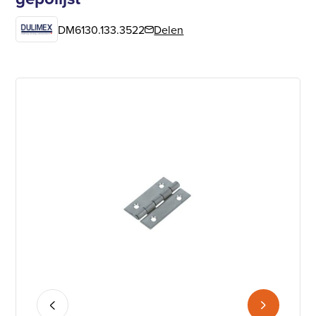
DM6130.133.3522
Delen