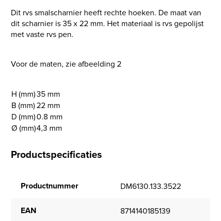
Dit rvs smalscharnier heeft rechte hoeken. De maat van
dit scharnier is 35 x 22 mm. Het materiaal is rvs gepolijst
met vaste rvs pen.
Voor de maten, zie afbeelding 2
H (mm)
35 mm
B (mm)
22 mm
D (mm)
0.8 mm
Ø (mm)
4,3 mm
Productspecificaties
Productnummer
DM6130.133.3522
EAN
8714140185139