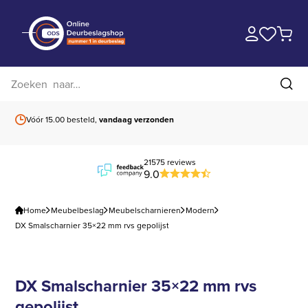
Zoek op website
Zoe
Vóór 15.00 besteld,
vandaag verzonden
Gratis verzending
b
21575 reviews
9.0
Home
Meubelbeslag
Meubelscharnieren
Modern
DX Smalscharnier 35×22 mm rvs gepolijst
DX Smalscharnier 35×22 mm rvs
gepolijst