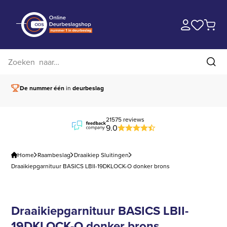
Zoek op website
Zoe
De nummer één
in
deurbeslag
Vóór 15.00 besteld,
21575 reviews
9.0
Home
Raambeslag
Draaikiep Sluitingen
Draaikiepgarnituur BASICS LBII-19DKLOCK-O donker brons
Draaikiepgarnituur BASICS LBII-
19DKLOCK-O donker brons