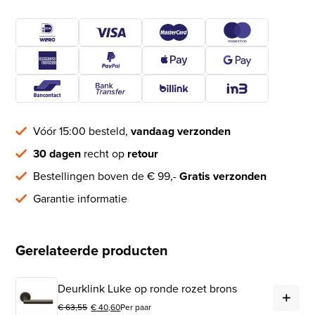
Vóór 15:00 besteld,
vandaag verzonden
30 dagen
recht op
retour
Bestellingen boven de € 99,-
Gratis verzonden
Garantie informatie
Gerelateerde producten
Deu
Deurklink Luke op ronde rozet brons
€
63,55
€
40,60
Per paar
Oorspronkelijke prijs was: € 63,55.
Huidige prijs is: € 40,60.