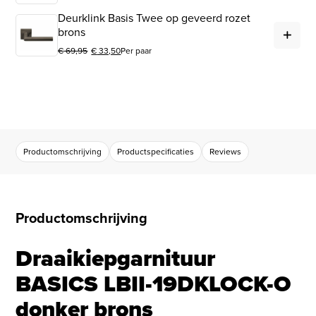
Deurklink Basis Twee op geveerd rozet
Deu
brons
€
69,95
€
33,50
Per paar
Oorspronkelijke prijs was: € 69,95.
Huidige prijs is: € 33,50.
Productomschrijving
Productspecificaties
Reviews
Productomschrijving
Draaikiepgarnituur
BASICS LBII-19DKLOCK-O
donker brons