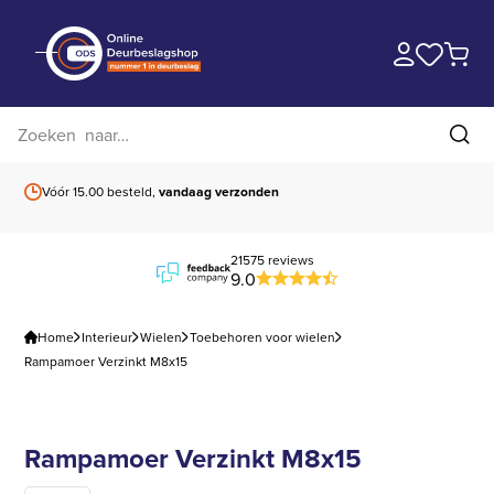
Zoek op website
Zoe
Vóór 15.00 besteld,
vandaag verzonden
Gratis verzending
b
21575 reviews
9.0
Home
Interieur
Wielen
Toebehoren voor wielen
Rampamoer Verzinkt M8x15
Rampamoer Verzinkt M8x15