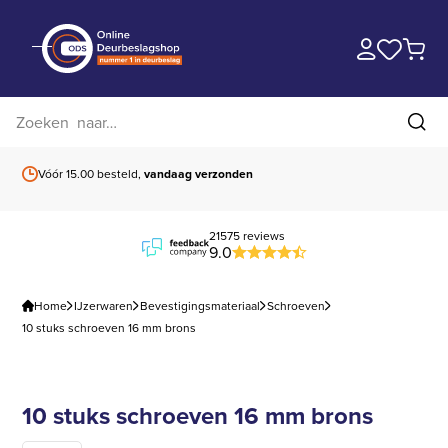
Zoek op website
Zoe
Vóór 15.00 besteld,
vandaag verzonden
Gratis verzending
b
21575 reviews
9.0
Home
IJzerwaren
Bevestigingsmateriaal
Schroeven
10 stuks schroeven 16 mm brons
10 stuks schroeven 16 mm brons