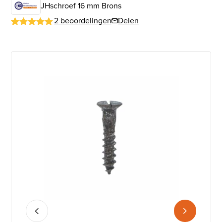
JHschroef 16 mm Brons
Delen
2
beoordelingen
Gewaardeerd
1
5
op 5
gebaseerd
op
klantbeoordeling