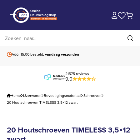
Zoek op website
Zoe
Vóór 15.00 besteld,
vandaag verzonden
Gratis verzending
b
21575 reviews
9.0
Home
IJzerwaren
Bevestigingsmateriaal
Schroeven
20 Houtschroeven TIMELESS 3,5×12 zwart
20 Houtschroeven TIMELESS 3,5×12
zwart