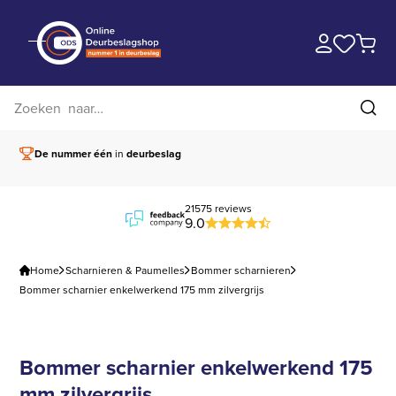
Zoek op website
Zoe
De nummer één
in
deurbeslag
Vóór 15.00 besteld,
21575 reviews
9.0
Home
Scharnieren & Paumelles
Bommer scharnieren
Bommer scharnier enkelwerkend 175 mm zilvergrijs
Bommer scharnier enkelwerkend 175
mm zilvergrijs