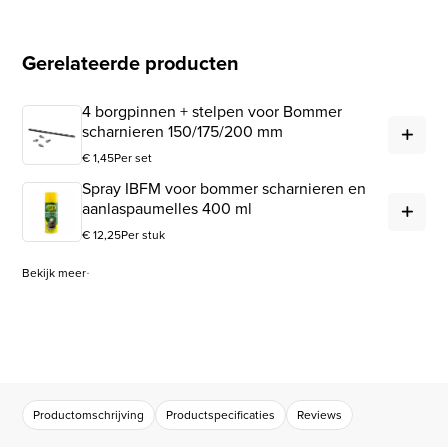
Gerelateerde producten
4 borgpinnen + stelpen voor Bommer
4 b
scharnieren 150/175/200 mm
€
1,45
Per set
Spray IBFM voor bommer scharnieren en
Spr
aanlaspaumelles 400 ml
€
12,25
Per stuk
Bekijk meer
Productomschrijving
Productspecificaties
Reviews