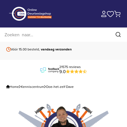
Zoek op website
Zoe
Vóór 15.00 besteld,
vandaag verzonden
Gratis verzending
b
21575 reviews
9.0
Home
Kenniscentrum
Doe-het-zelf Dave