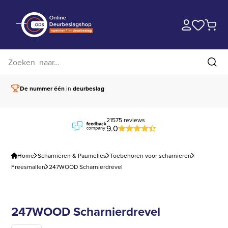
Zoek op website
Zoe
De nummer één
in
deurbeslag
Vóór 15.00 besteld,
21575 reviews
9.0
Home
Scharnieren & Paumelles
Toebehoren voor scharnieren
Freesmallen
247WOOD Scharnierdrevel
247WOOD Scharnierdrevel