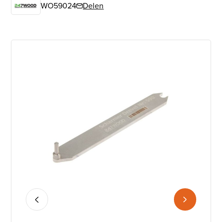
WO59024
Delen