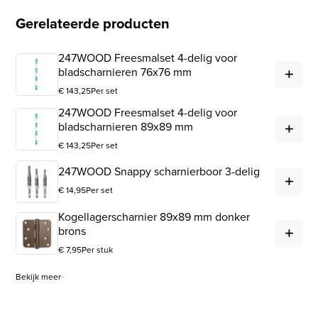
Gerelateerde producten
247WOOD Freesmalset 4-delig voor
247
bladscharnieren 76x76 mm
€
143,25
Per set
247WOOD Freesmalset 4-delig voor
247
bladscharnieren 89x89 mm
€
143,25
Per set
247
247WOOD Snappy scharnierboor 3-delig
€
14,95
Per set
Kogellagerscharnier 89x89 mm donker
Kog
brons
€
7,95
Per stuk
Bekijk meer