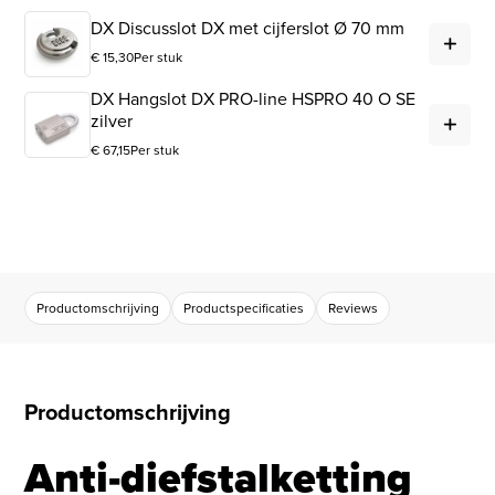
DX 
DX Discusslot DX met cijferslot Ø 70 mm
€
15,30
Per stuk
DX Hangslot DX PRO-line HSPRO 40 O SE
DX 
zilver
€
67,15
Per stuk
Productomschrijving
Productspecificaties
Reviews
Productomschrijving
Anti-diefstalketting