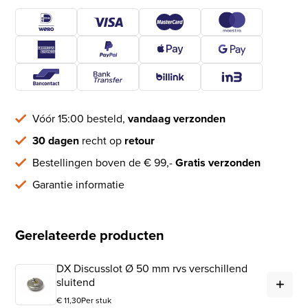
Vóór 15:00 besteld,
vandaag verzonden
30 dagen
recht op
retour
Bestellingen boven de € 99,-
Gratis verzonden
Garantie informatie
Gerelateerde producten
DX Discusslot Ø 50 mm rvs verschillend
DX 
sluitend
€
11,30
Per stuk