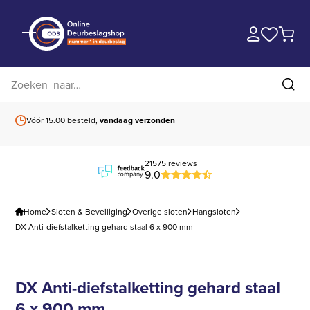
Zoek op website
Zoe
Vóór 15.00 besteld,
vandaag verzonden
Gratis verzending
b
21575 reviews
9.0
Home
Sloten & Beveiliging
Overige sloten
Hangsloten
DX Anti-diefstalketting gehard staal 6 x 900 mm
DX Anti-diefstalketting gehard staal
6 x 900 mm