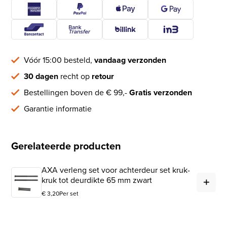
Vóór 15:00 besteld,
vandaag verzonden
30 dagen
recht op
retour
Bestellingen boven de € 99,-
Gratis verzonden
Garantie informatie
Gerelateerde producten
AXA verleng set voor achterdeur set kruk-
AXA
kruk tot deurdikte 65 mm zwart
€
3,20
Per set