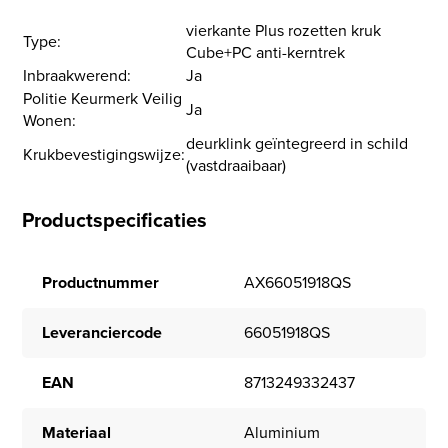
vierkante Plus rozetten kruk
Type:
Cube+PC anti-kerntrek
Inbraakwerend:
Ja
Politie Keurmerk Veilig
Ja
Wonen:
deurklink geïntegreerd in schild
Krukbevestigingswijze:
(vastdraaibaar)
Productspecificaties
Productnummer
AX66051918QS
Leveranciercode
66051918QS
EAN
8713249332437
Materiaal
Aluminium