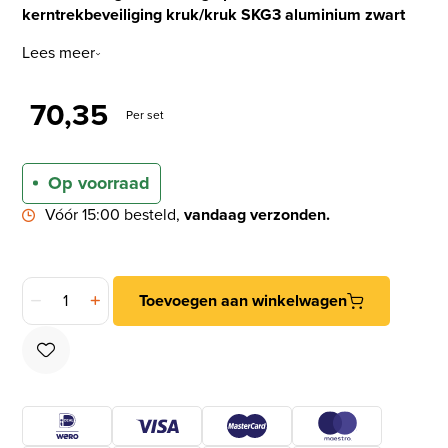
kerntrekbeveiliging kruk/kruk SKG3 aluminium zwart
Lees meer
70,35
Per set
Op voorraad
Vóór 15:00 besteld,
vandaag verzonden.
AXA set veiligheidsbeslag op vierkante rozet met kerntrekbe
Toevoegen aan winkelwagen