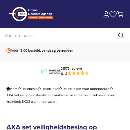
Zoek op website
Zoe
Vóór 15.00 besteld,
vandaag verzonden
Gratis verzending
b
21575 reviews
9.0
Home
Deurbeslag
Deurklinken
Deurklinken voor buitendeuren
AXA set veiligheidsbeslag op vierkante rozet met kerntrekbeveiliging
kruk/kruk SKG3 aluminium zwart
AXA set veiligheidsbeslag op