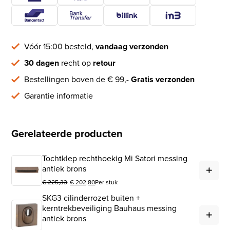
Vóór 15:00 besteld,
vandaag verzonden
30 dagen
recht op
retour
Bestellingen boven de € 99,-
Gratis verzonden
Garantie informatie
Gerelateerde producten
Tochtklep rechthoekig Mi Satori messing
Toc
antiek brons
€
225,33
€
202,80
Per stuk
Oorspronkelijke prijs was: € 225,33.
Huidige prijs is: € 202,80.
SKG3 cilinderrozet buiten +
SKG
kerntrekbeveiliging Bauhaus messing
antiek brons