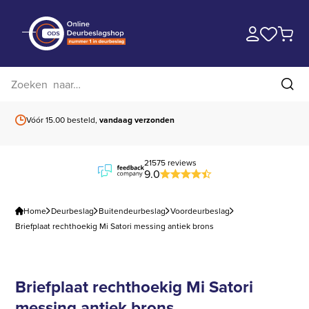
Zoek op website
Zoe
Vóór 15.00 besteld,
vandaag verzonden
Gratis verzending
b
21575 reviews
9.0
Home
Deurbeslag
Buitendeurbeslag
Voordeurbeslag
Briefplaat rechthoekig Mi Satori messing antiek brons
Briefplaat rechthoekig Mi Satori
messing antiek brons