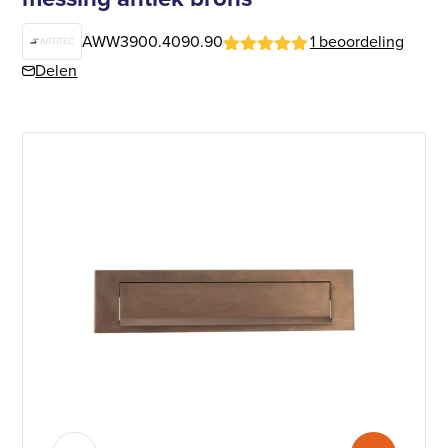
AWW3900.4090.90
1
beoordeling
Gewaardeerd
1
Delen
5
op 5
gebaseerd
op
klantbeoordeling