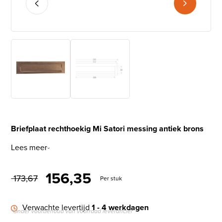
Briefplaat rechthoekig Mi Satori messing antiek brons
Lees meer
Oorspronkelijke prijs was: €
Huidige prijs is: € 1
156,35
173,67
Per stuk
Verwachte levertijd
1 - 4 werkdagen
*Onder voorbehoud van voorraad leverancier