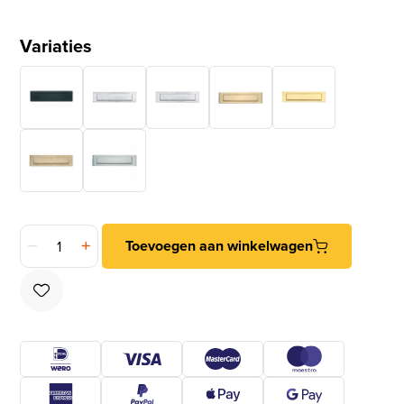
Variaties
Briefplaat rechthoekig Mi Satori messing antiek brons aantal
Toevoegen aan winkelwagen