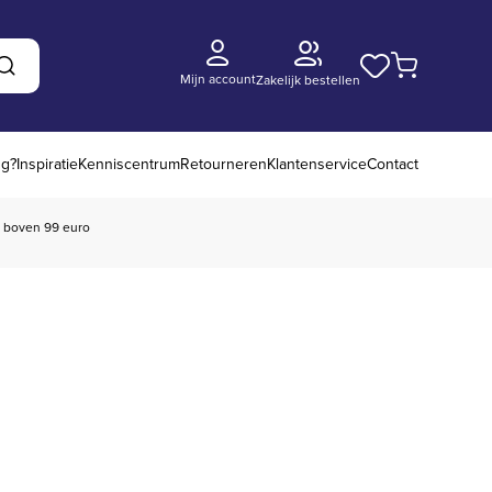
Mijn account
Zakelijk bestellen
Zoeken
ng?
Inspiratie
Kenniscentrum
Retourneren
Klantenservice
Contact
boven 99 euro