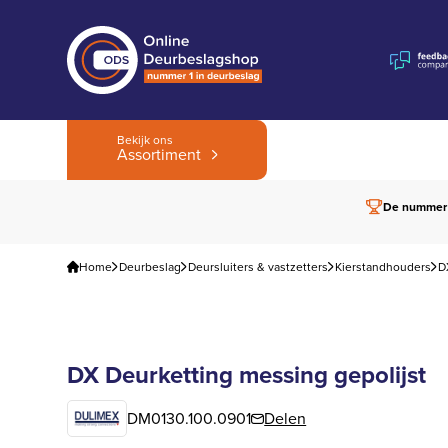
Bekijk ons
Assortiment
De nummer
Home
Deurbeslag
Deursluiters & vastzetters
Kierstandhouders
D
DX Deurketting messing gepolijst
DM0130.100.0901
Delen