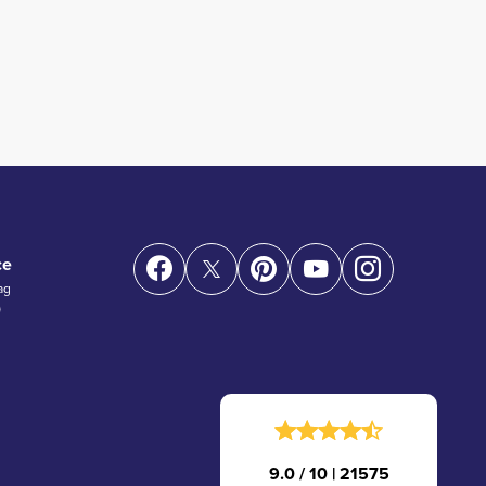
ce
ag
)
9.0 / 10
|
21575