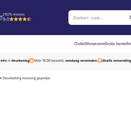
Zoek op website
21575 reviews
9.0
Outlet
Showroom
Grote bestelli
 één
in
deurbeslag
Vóór 15.00 besteld,
vandaag verzonden
Gratis verzending
X Deurketting messing gepolijst