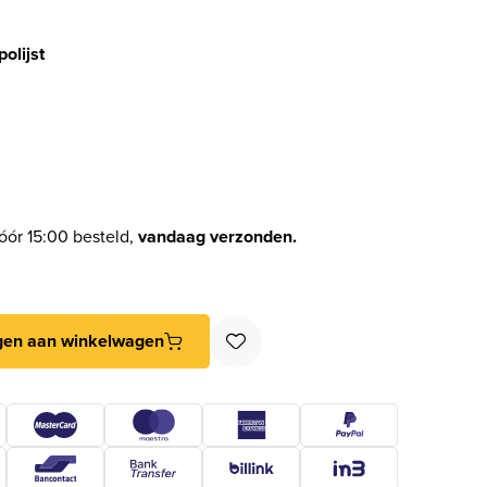
olijst
óór 15:00 besteld,
vandaag verzonden.
epolijst aantal
gen aan winkelwagen