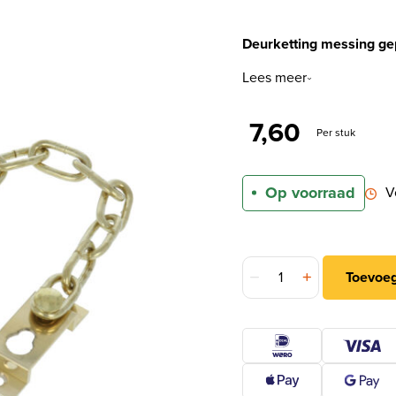
Deurketting messing gep
Lees meer
7,60
Per stuk
Op voorraad
V
DX Deurketting messing g
Toevoe