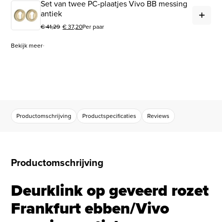
Set van twee PC-plaatjes Vivo BB messing
Set
antiek
€
41,29
€
37,20
Per paar
Oorspronkelijke prijs was: € 41,29.
Huidige prijs is: € 37,20.
Bekijk meer
Productomschrijving
Productspecificaties
Reviews
Productomschrijving
Deurklink op geveerd rozet
Frankfurt ebben/Vivo