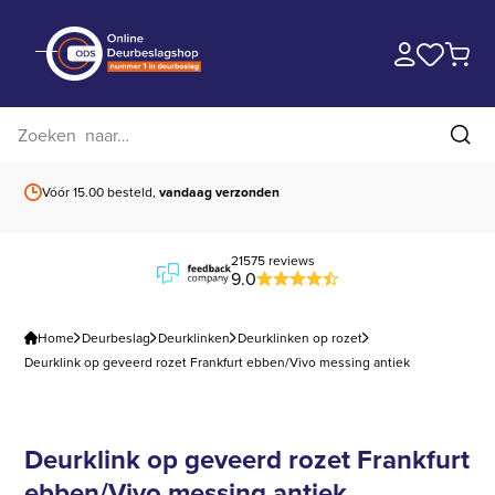
Zoek op website
Zoe
Vóór 15.00 besteld,
vandaag verzonden
Gratis verzending
b
21575 reviews
9.0
Home
Deurbeslag
Deurklinken
Deurklinken op rozet
Deurklink op geveerd rozet Frankfurt ebben/Vivo messing antiek
Deurklink op geveerd rozet Frankfurt
ebben/Vivo messing antiek