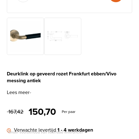
Deurklink op geveerd rozet Frankfurt ebben/Vivo
messing antiek
Lees meer
Oorspronkelijke prijs was: €
Huidige prijs is: € 15
150,70
167,42
Per paar
Verwachte levertijd
1 - 4 werkdagen
*Onder voorbehoud van voorraad leverancier