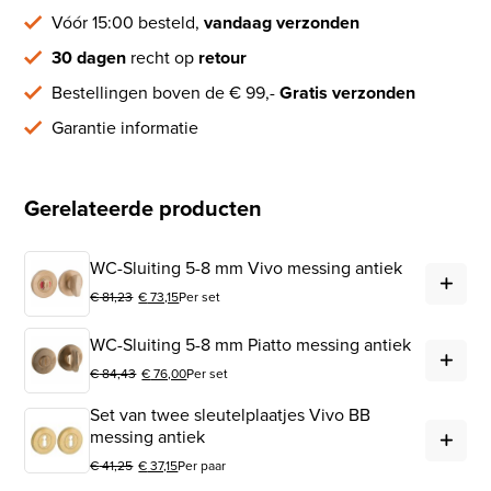
Vóór 15:00 besteld,
vandaag verzonden
30 dagen
recht op
retour
Bestellingen boven de € 99,-
Gratis verzonden
Garantie informatie
Gerelateerde producten
WC-
WC-Sluiting 5-8 mm Vivo messing antiek
€
81,23
€
73,15
Per set
Oorspronkelijke prijs was: € 81,23.
Huidige prijs is: € 73,15.
WC-
WC-Sluiting 5-8 mm Piatto messing antiek
€
84,43
€
76,00
Per set
Oorspronkelijke prijs was: € 84,43.
Huidige prijs is: € 76,00.
Set van twee sleutelplaatjes Vivo BB
Set
messing antiek
€
41,25
€
37,15
Per paar
Oorspronkelijke prijs was: € 41,25.
Huidige prijs is: € 37,15.