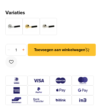
Variaties
Deurklink op geveerd rozet Frankfurt ebben/Vivo messing an
Toevoegen aan winkelwagen