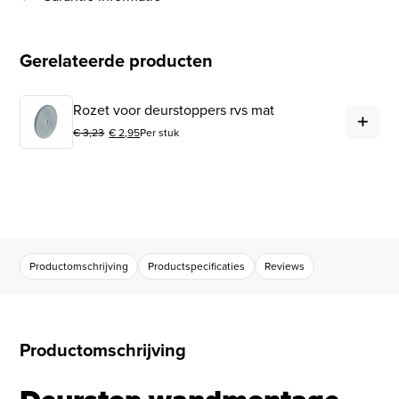
Gerelateerde producten
Roz
Rozet voor deurstoppers rvs mat
€
3,23
€
2,95
Per stuk
Oorspronkelijke prijs was: € 3,23.
Huidige prijs is: € 2,95.
Productomschrijving
Productspecificaties
Reviews
Productomschrijving