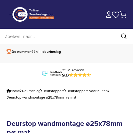
Zoek op website
Zoe
De nummer één
in
deurbeslag
Vóór 15.00 besteld,
21575 reviews
9.0
Home
Deurbeslag
Deurstoppers
Deurstoppers voor buiten
Deurstop wandmontage ø25x78mm rvs mat
Deurstop wandmontage ø25x78mm
rvs mat