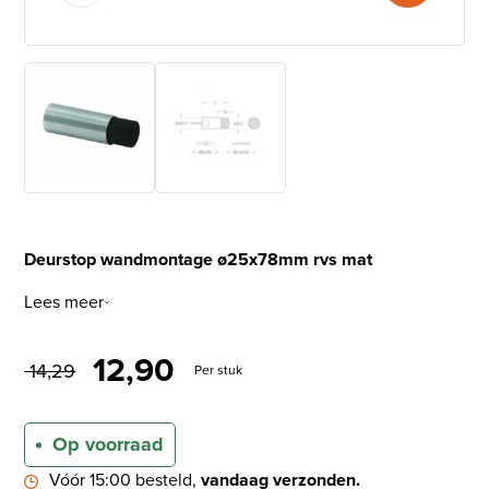
Deurstop wandmontage ø25x78mm rvs mat
Lees meer
Oorspronkelijke prijs was: €
Huidige prijs is: € 12,
12,90
14,29
Per stuk
Op voorraad
Vóór 15:00 besteld,
vandaag verzonden.