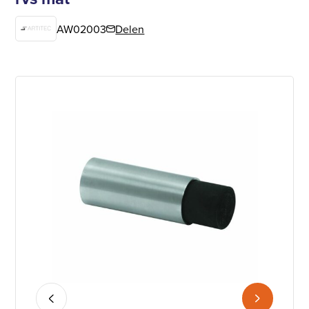
AW02003
Delen