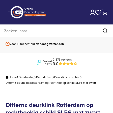
Zoek op website
Zoe
Vóór 15.00 besteld,
vandaag verzonden
Gratis verzending
b
21575 reviews
9.0
Home
Deurbeslag
Deurklinken
Deurklink op schild
Differnz deurklink Rotterdam op rechthoekig schild SL56 mat zwart
Differnz deurklink Rotterdam op
rechthoekig schild SL56 mat zwart