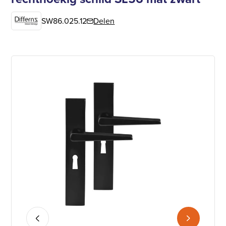
SW86.025.12
Delen