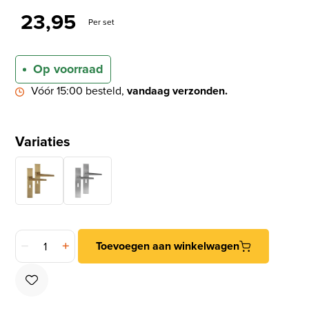
23,95
Per set
Op voorraad
Vóór 15:00 besteld,
vandaag verzonden.
Variaties
Differnz deurklink Rotterdam op rechthoekig schild SL56 mat
Toevoegen aan winkelwagen