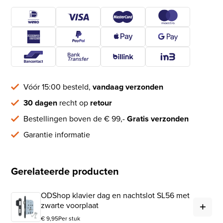
Vóór 15:00 besteld,
vandaag verzonden
30 dagen
recht op
retour
Bestellingen boven de € 99,-
Gratis verzonden
Garantie informatie
Gerelateerde producten
ODShop klavier dag en nachtslot SL56 met
ODS
zwarte voorplaat
€
9,95
Per stuk