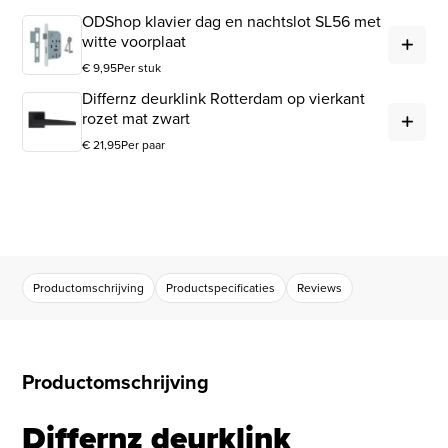
ODShop klavier dag en nachtslot SL56 met
ODS
witte voorplaat
€
9,95
Per stuk
Differnz deurklink Rotterdam op vierkant
Dif
rozet mat zwart
€
21,95
Per paar
Productomschrijving
Productspecificaties
Reviews
Productomschrijving
Differnz deurklink