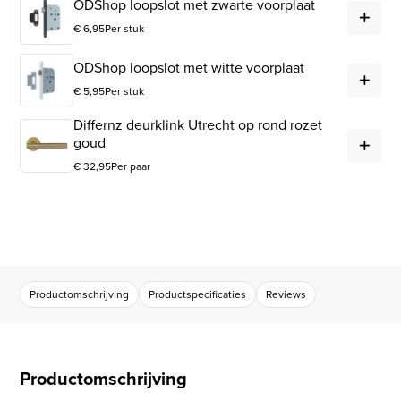
ODS
ODShop loopslot met zwarte voorplaat
€
6,95
Per stuk
ODS
ODShop loopslot met witte voorplaat
€
5,95
Per stuk
Differnz deurklink Utrecht op rond rozet
Dif
goud
€
32,95
Per paar
Productomschrijving
Productspecificaties
Reviews
Productomschrijving