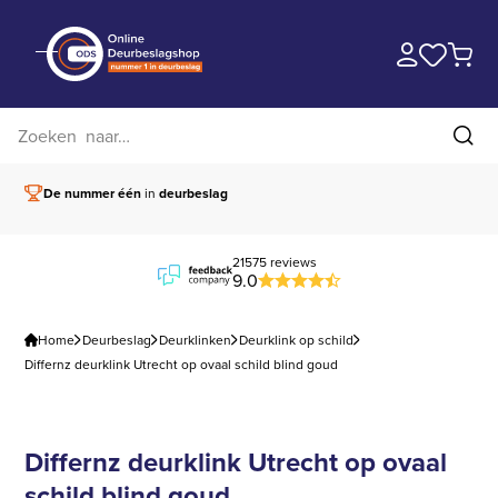
Zoek op website
Zoe
De nummer één
in
deurbeslag
Vóór 15.00 besteld,
21575 reviews
9.0
Home
Deurbeslag
Deurklinken
Deurklink op schild
Differnz deurklink Utrecht op ovaal schild blind goud
Differnz deurklink Utrecht op ovaal
schild blind goud