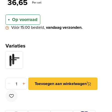
36,65
Per set
Op voorraad
Vóór 15:00 besteld,
vandaag verzonden.
Variaties
Differnz deurklink Utrecht op ovaal schild blind goud aantal
Toevoegen aan winkelwagen