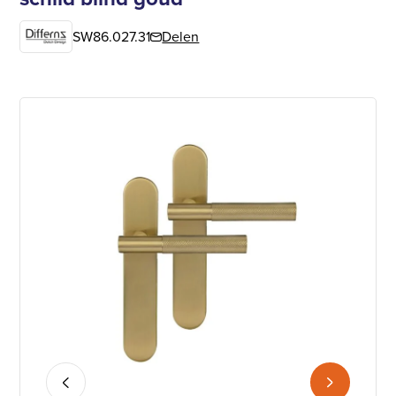
SW86.027.31
Delen