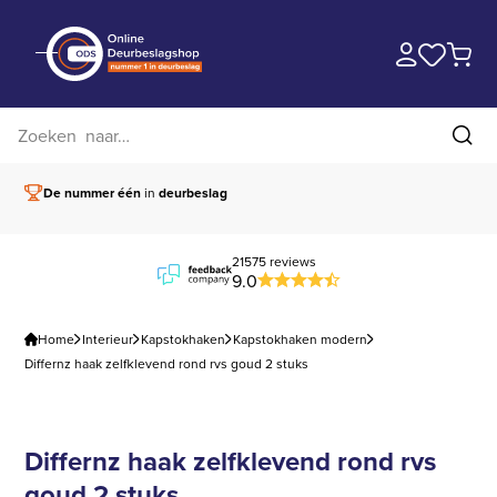
Zoek op website
Zoe
De nummer één
in
deurbeslag
Vóór 15.00 besteld,
21575 reviews
9.0
Home
Interieur
Kapstokhaken
Kapstokhaken modern
Differnz haak zelfklevend rond rvs goud 2 stuks
Differnz haak zelfklevend rond rvs
goud 2 stuks