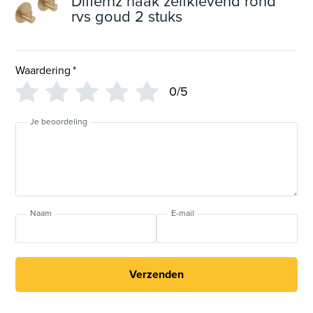
Differnz haak zelfklevend rond
rvs goud 2 stuks
Waardering
*
0/5
Je beoordeling
Naam
E-mail
Verzenden