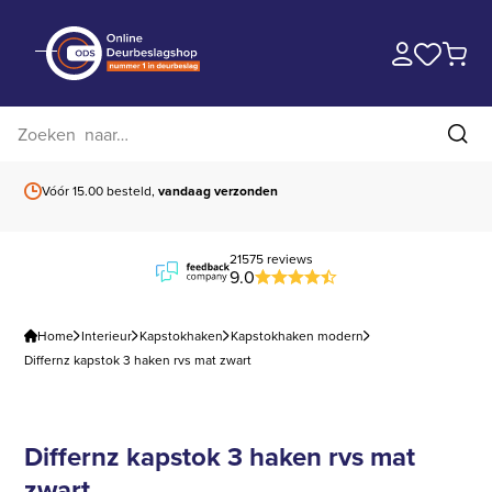
Zoek op website
Zoe
Vóór 15.00 besteld,
vandaag verzonden
Gratis verzending
b
21575 reviews
9.0
Home
Interieur
Kapstokhaken
Kapstokhaken modern
Differnz kapstok 3 haken rvs mat zwart
Differnz kapstok 3 haken rvs mat
zwart