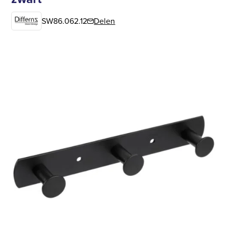
SW86.062.12
Delen