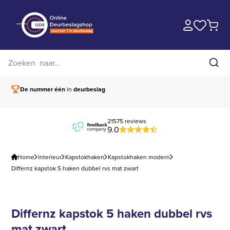
Zoek op website
Zoe
De nummer één
in
deurbeslag
Vóór 15.00 besteld,
21575 reviews
9.0
Home
Interieur
Kapstokhaken
Kapstokhaken modern
Differnz kapstok 5 haken dubbel rvs mat zwart
Differnz kapstok 5 haken dubbel rvs
mat zwart