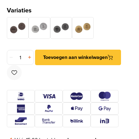
Variaties
Differnz wc-sluiting rond mat zwart aantal
Toevoegen aan winkelwagen