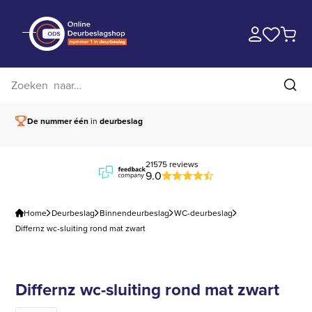
Zoek op website
Zoe
De nummer één
in
deurbeslag
Vóór 15.00 besteld,
21575 reviews
9.0
Home
Deurbeslag
Binnendeurbeslag
WC-deurbeslag
Differnz wc-sluiting rond mat zwart
Differnz wc-sluiting rond mat zwart