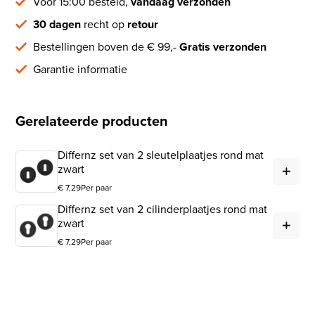
Vóór 15:00 besteld,
vandaag verzonden
30 dagen
recht op
retour
Bestellingen boven de € 99,-
Gratis verzonden
Garantie informatie
Gerelateerde producten
Differnz set van 2 sleutelplaatjes rond mat
Dif
zwart
€
7,29
Per paar
Differnz set van 2 cilinderplaatjes rond mat
Dif
zwart
€
7,29
Per paar