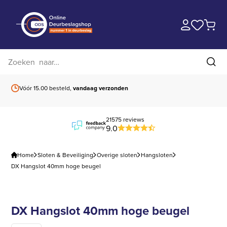
Zoek op website
Zoe
Vóór 15.00 besteld,
vandaag verzonden
Gratis verzending
b
21575 reviews
9.0
Home
Sloten & Beveiliging
Overige sloten
Hangsloten
DX Hangslot 40mm hoge beugel
DX Hangslot 40mm hoge beugel