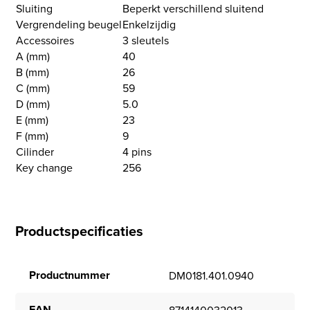
Sluiting
Beperkt verschillend sluitend
Vergrendeling beugel
Enkelzijdig
Accessoires
3 sleutels
A (mm)
40
B (mm)
26
C (mm)
59
D (mm)
5.0
E (mm)
23
F (mm)
9
Cilinder
4 pins
Key change
256
Productspecificaties
Productnummer
DM0181.401.0940
EAN
8714140032013